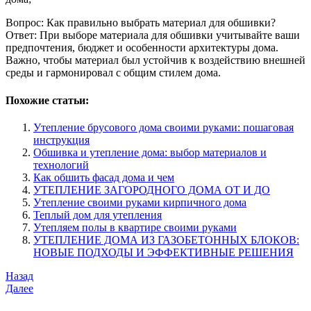
Вопрос: Как правильно выбрать материал для обшивки?
Ответ: При выборе материала для обшивки учитывайте ваши
предпочтения, бюджет и особенности архитектуры дома.
Важно, чтобы материал был устойчив к воздействию внешней
среды и гармонировал с общим стилем дома.
Похожие статьи:
Утепление брусового дома своими руками: пошаговая
инструкция
Обшивка и утепление дома: выбор материалов и
технологий
Как обшить фасад дома и чем
УТЕПЛЕНИЕ ЗАГОРОДНОГО ДОМА ОТ И ДО
Утепление своими руками кирпичного дома
Теплый дом для утепления
Утепляем полы в квартире своими руками
УТЕПЛЕНИЕ ДОМА ИЗ ГАЗОБЕТОННЫХ БЛОКОВ:
НОВЫЕ ПОДХОДЫ И ЭФФЕКТИВНЫЕ РЕШЕНИЯ
Навигация
Предыдущая
Назад
запись
Следующая
Далее
по
запись