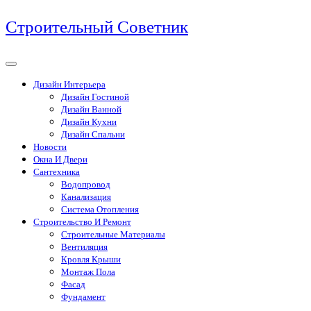
Перейти
Строительный Советник
к
содержимому
Дизайн Интерьера
Дизайн Гостиной
Дизайн Ванной
Дизайн Кухни
Дизайн Спальни
Новости
Окна И Двери
Сантехника
Водопровод
Канализация
Система Отопления
Строительство И Ремонт
Строительные Материалы
Вентиляция
Кровля Крыши
Монтаж Пола
Фасад
Фундамент