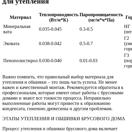
для утепления
Теплопроводность
Паропроницаемость
Материал
Го
(Вт/м*К)
(мг/м*ч*Па)
Минеральная
НГ
0.035-0.045
0.3-0.5
вата
(не
Г2
Эковата
0.038-0.042
0.5-0.7
(ум
гор
Г3
Пенополистирол
0.030-0.040
0.01-0.03
(но
гор
Важно помнить, что правильный выбор материала для
утепления и обшивки – это лишь часть успеха. Не менее
важен и качественный монтаж. Рекомендуется обратиться к
профессионалам, которые имеют опыт работы с брусовыми
домами и знают все тонкости процесса. Неправильно
выполненные работы могут привести к образованию
конденсата, гниению древесины и другим проблемам.
ЭТАПЫ УТЕПЛЕНИЯ И ОБШИВКИ БРУСОВОГО ДОМА
Процесс утепления и обшивки брусового дома включает