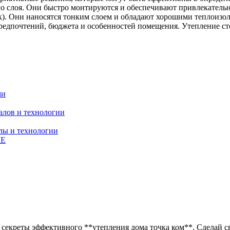
ого слоя. Они быстро монтируются и обеспечивают привлекател
к). Они наносятся тонким слоем и обладают хорошими теплоизо
едпочтений, бюджета и особенностей помещения. Утепление сте
ми
алов и технологии
лы и технологии
МЕ
се секреты эффективного **утепления дома точка ком**. Сделай