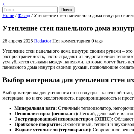
Закрыть
x
меню
Поиск
Home
/
Фасад
/
Утепление стен панельного дома изнутри свои
Утепление стен панельного дома изнут
26 апреля 2025
Redactor
Нет комментариев
0 tags
Утепление стен панельного дома изнутри своими руками – это
распространенность, часто страдают от недостаточной теплои
усугубляется стыками между панелями, которые могут быть ис
панельного дома изнутри своими руками, позволяющие создат
Выбор материала для утепления стен и
Выбор материала для утепления стен изнутри – ключевой этап
материала, но и его экологичность, паропроницаемость и прос
Минеральная вата:
Отличный теплоизолятор, негорючий
Пенополистирол (пенопласт):
Легкий, дешевый и влагос
Экструдированный пенополистирол (ЭППС):
Обладает 
Пробковое покрытие:
Экологичный, теплый и звукоизол
Жидкие утеплители (термокраски):
Современное решени