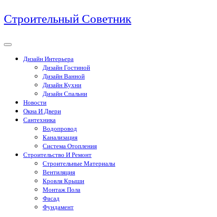
Перейти
Строительный Советник
к
содержимому
Дизайн Интерьера
Дизайн Гостиной
Дизайн Ванной
Дизайн Кухни
Дизайн Спальни
Новости
Окна И Двери
Сантехника
Водопровод
Канализация
Система Отопления
Строительство И Ремонт
Строительные Материалы
Вентиляция
Кровля Крыши
Монтаж Пола
Фасад
Фундамент