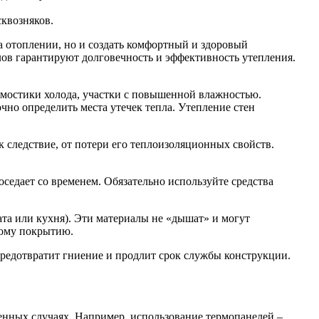
квозняков.
а отоплении, но и создать комфортный и здоровый
лов гарантируют долговечность и эффективность утепления.
 мостики холода, участки с повышенной влажностью.
чно определить места утечек тепла. Утепление стен
к следствие, от потери его теплоизоляционных свойств.
седает со временем. Обязательно используйте средства
а или кухня). Эти материалы не «дышат» и могут
вому покрытию.
предотвратит гниение и продлит срок службы конструкции.
нных случаях. Например, использование термопанелей –