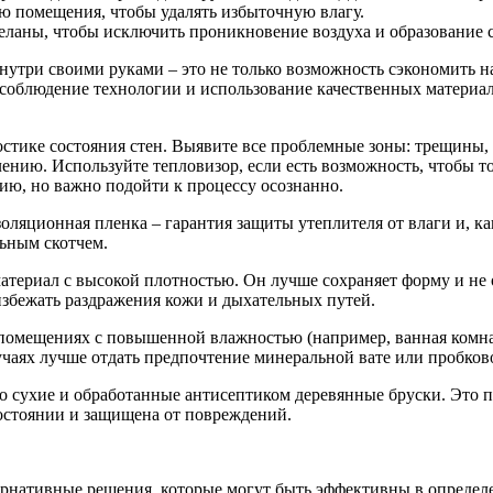
ю помещения, чтобы удалять избыточную влагу.
еланы, чтобы исключить проникновение воздуха и образование с
нутри своими руками – это не только возможность сэкономить н
 соблюдение технологии и использование качественных материа
стике состояния стен. Выявите все проблемные зоны: трещины,
нию. Используйте тепловизор, если есть возможность, чтобы то
ию, но важно подойти к процессу осознанно.
оляционная пленка – гарантия защиты утеплителя от влаги и, ка
ьным скотчем.
териал с высокой плотностью. Он лучше сохраняет форму и не о
избежать раздражения кожи и дыхательных путей.
омещениях с повышенной влажностью (например, ванная комнат
лучаях лучше отдать предпочтение минеральной вате или пробко
о сухие и обработанные антисептиком деревянные бруски. Это 
состоянии и защищена от повреждений.
рнативные решения, которые могут быть эффективны в определе