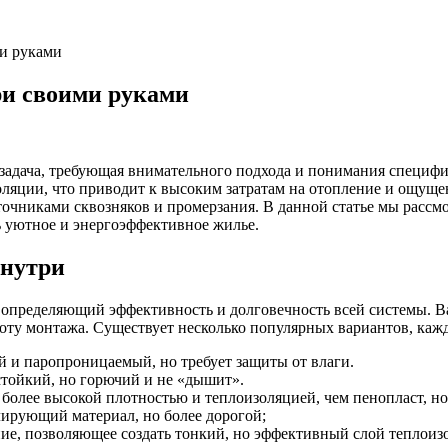
ми руками
ри своими руками
 задача, требующая внимательного подхода и понимания специф
золяции, что приводит к высоким затратам на отопление и ощущ
точниками сквозняков и промерзания. В данной статье мы расс
ь уютное и энергоэффективное жилье.
знутри
, определяющий эффективность и долговечность всей системы. 
тоту монтажа. Существует несколько популярных вариантов, каж
 и паропроницаемый, но требует защиты от влаги.
тойкий, но горючий и не «дышит».
более высокой плотностью и теплоизоляцией, чем пенопласт, но
ирующий материал, но более дорогой;
е, позволяющее создать тонкий, но эффективный слой теплоиз