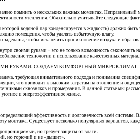
 важно помнить о нескольких важных моментах. Неправильный 
ктивности утепления. Обязательно учитывайте следующие факт
 которой водяной пар конденсируется в жидкость) должно быть з
ляцию помещения, чтобы удалять избыточную влагу.
 заделаны, чтобы исключить проникновение воздуха и образова
нутри своими руками – это не только возможность сэкономить н
 соблюдение технологии и использование качественных материа
ИМИ РУКАМИ: СОЗДАЕМ КОМФОРТНЫЙ МИКРОКЛИМАТ
 задача, требующая внимательного подхода и понимания специф
золяции, что приводит к высоким затратам на отопление и ощущ
точниками сквозняков и промерзания. В данной статье мы расс
ь уютное и энергоэффективное жилье.
, определяющий эффективность и долговечность всей системы. 
тоту монтажа. Существует несколько популярных вариантов, каж
ропроницаемый, но требует защиты от влаги.
ий, но горючий и не «дышит».