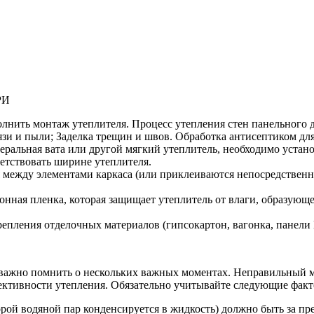
РИ
лнить монтаж утеплителя. Процесс утепления стен панельного 
рязи и пыли; Заделка трещин и швов. Обработка антисептиком дл
еральная вата или другой мягкий утеплитель, необходимо устан
етствовать ширине утеплителя.
 между элементами каркаса (или приклеиваются непосредственно
нная пленка, которая защищает утеплитель от влаги, образующей
епления отделочных материалов (гипсокартон, вагонка, панели 
 важно помнить о нескольких важных моментах. Неправильный 
ктивности утепления. Обязательно учитывайте следующие факт
орой водяной пар конденсируется в жидкость) должно быть за пр