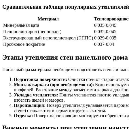
Сравнительная таблица популярных утеплителей
Материал
Теплопроводнос
Минеральная вата
0.035-0.045
Пенополистирол (пенопласт)
0.035-0.045
Экструдированный пенополистирол (ЭППС)
0.029-0.035
Пробковое покрытие
0.037-0.04
Этапы утепления стен панельного дома
После выбора материала необходимо подготовить стены и выпо
Подготовка поверхности:
Очистка стен от старой отделк
Монтаж каркаса (при необходимости):
Если используетс
профилей. Расстояние между элементами каркаса должно 
Укладка утеплителя:
Плиты утеплителя плотно укладыва
избегать щелей и зазоров.
Пароизоляция:
Поверх утеплителя укладывается пароизо
стене) с нахлестом и герметизируется скотчем.
Отделка:
Поверх пароизоляции монтируется обрешетка дл
Важные моменты при утеплении изнут