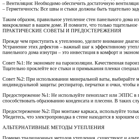
– Вентиляция: Необходимо обеспечить достаточную вентиляци
– Герметичность: Все швы и стыки должны быть тщательно зад
Таким образом, правильное утепление стен панельного дома из
микроклимат в вашем доме. И помните, что только тщательное
ПРАКТИЧЕСКИЕ СОВЕТЫ И ПРЕДОСТЕРЕЖЕНИЯ
Прежде чем приступить к утеплению, уделите внимание диагно
Устранение этих дефектов – важный шаг к эффективному утепле
панельного дома изнутри – это инвестиция в комфорт и эконом
Совет №1: Не экономьте на пароизоляции. Качественная пароиз
Тщательно проклейте все стыки и примыкания пленки специал
Совет №2: При использовании минеральной ваты, выбирайте ма
индивидуальной защиты: респиратор, перчатки и очки, чтобы 
Предостережение №1: Не используйте пенопласт или ЭППС в п
способствовать образованию конденсата и плесени. В таких с
Предостережение №2: При монтаже каркаса, используйте тольк
Убедитесь, что электропроводка в стене находится в хорошем 
АЛЬТЕРНАТИВНЫЕ МЕТОДЫ УТЕПЛЕНИЯ
Помимо традиционных методов утепления, существуют и альте