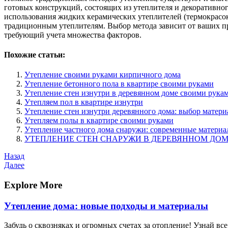
готовых конструкций, состоящих из утеплителя и декоративн
использования жидких керамических утеплителей (термокрасо
традиционным утеплителям. Выбор метода зависит от ваших пр
требующий учета множества факторов.
Похожие статьи:
Утепление своими руками кирпичного дома
Утепление бетонного пола в квартире своими руками
Утепление стен изнутри в деревянном доме своими рука
Утепляем пол в квартире изнутри
Утепление стен изнутри деревянного дома: выбор матери
Утепляем полы в квартире своими руками
Утепление частного дома снаружи: современные материа
УТЕПЛЕНИЕ СТЕН СНАРУЖИ В ДЕРЕВЯННОМ ДО
Навигация
Предыдущая
Назад
запись
Следующая
Далее
по
запись
записям
Explore More
Утепление дома: новые подходы и материалы
Забудь о сквозняках и огромных счетах за отопление! Узнай в