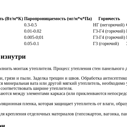
ть (Вт/м*К)
Паропроницаемость (мг/м*ч*Па)
Горючесть
0.3-0.5
НГ (негорючий)
0.01-0.02
Г3-Г4 (горючий)
0.005-0;01
Г3-Г4 (горючий)
0.05-0.1
Г3 (горючий)
 изнутри
лнить монтаж утеплителя. Процесс утепления стен панельного 
и, грязи и пыли. Заделка трещин и швов. Обработка антисептик
я минеральная вата или другой мягкий утеплитель, необходимо 
соответствовать ширине утеплителя.
ются между элементами каркаса (или приклеиваются непосредст
ляционная пленка, которая защищает утеплитель от влаги, обра
я крепления отделочных материалов (гипсокартон, вагонка, пан
ри