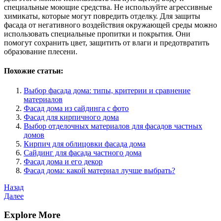
специальные моющие средства. Не используйте агрессивные
химикаты, которые могут повредить отделку. Для защиты
фасада от негативного воздействия окружающей среды можно
использовать специальные пропитки и покрытия. Они
помогут сохранить цвет, защитить от влаги и предотвратить
образование плесени.
Похожие статьи:
Выбор фасада дома: типы, критерии и сравнение
материалов
Фасад дома из сайдинга с фото
Фасад для кирпичного дома
Выбор отделочных материалов для фасадов частных
домов
Кирпич для облицовки фасада дома
Сайдинг для фасада частного дома
Фасад дома и его декор
Фасад дома: какой материал лучше выбрать?
Навигация
Предыдущая
Назад
запись
Следующая
Далее
по
запись
записям
Explore More