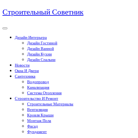
Перейти
Строительный Советник
к
содержимому
Дизайн Интерьера
Дизайн Гостиной
Дизайн Ванной
Дизайн Кухни
Дизайн Спальни
Новости
Окна И Двери
Сантехника
Водопровод
Канализация
Система Отопления
Строительство И Ремонт
Строительные Материалы
Вентиляция
Кровля Крыши
Монтаж Пола
Фасад
Фундамент