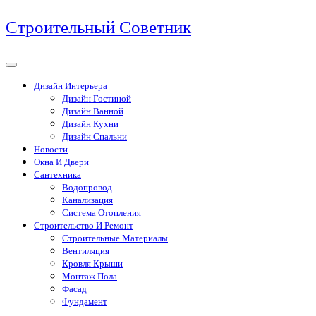
Перейти
Строительный Советник
к
содержимому
Дизайн Интерьера
Дизайн Гостиной
Дизайн Ванной
Дизайн Кухни
Дизайн Спальни
Новости
Окна И Двери
Сантехника
Водопровод
Канализация
Система Отопления
Строительство И Ремонт
Строительные Материалы
Вентиляция
Кровля Крыши
Монтаж Пола
Фасад
Фундамент