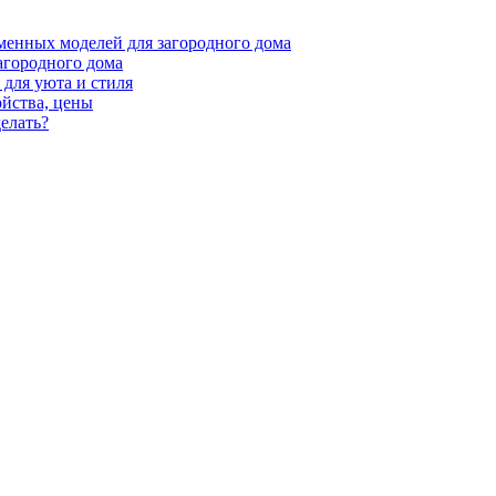
менных моделей для загородного дома
агородного дома
для уюта и стиля
ойства, цены
елать?