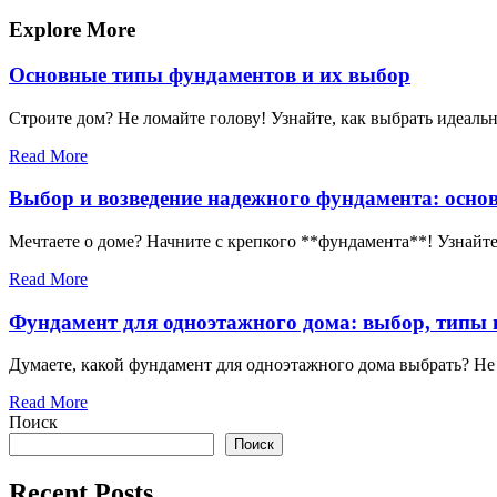
по
запись
записям
Explore More
Основные типы фундаментов и их выбор
Строите дом? Не ломайте голову! Узнайте, как выбрать идеаль
Read More
Выбор и возведение надежного фундамента: осно
Мечтаете о доме? Начните с крепкого **фундамента**! Узнайте
Read More
Фундамент для одноэтажного дома: выбор, типы 
Думаете, какой фундамент для одноэтажного дома выбрать? Не
Read More
Поиск
Поиск
Recent Posts