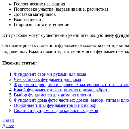
Геологические изыскания
Подготовка участка (выравнивание, расчистка)
Доставка материалов
Вывоз грунта
Гидроизоляция и утепление
Эти расходы могут существенно увеличить общую
цену фунда
Оптимизировать стоимость фундамента можно за счет правильн
подрядчика․ Важно помнить, что экономия на фундаменте може
Похожие статьи:
Фундамент своими руками для дома
Чем заливать фундамент для дома
Фундамент для дома из дешевых материалов: стоит ли эк
Какой фундамент для кирпичного дома выбрать
Выбор фундамента для дома из плитки
Фундамент дома фото частных домов: выбор‚ типы и кл
Основные типы фундаментов и их выбор
Свайный фундамент для каркасных домов
Навигация
Предыдущая
Назад
запись
Следующая
Далее