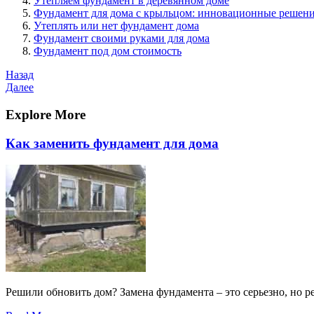
Утепляем фундамент в деревянном доме
Фундамент для дома с крыльцом: инновационные решени
Утеплять или нет фундамент дома
Фундамент своими руками для дома
Фундамент под дом стоимость
Навигация
Предыдущая
Назад
запись
Следующая
Далее
по
запись
записям
Explore More
Как заменить фундамент для дома
Решили обновить дом? Замена фундамента – это серьезно, но р