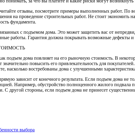
но понимать, за что вы платите и какие риски могут возникнуть 
читайте отзывы, посмотрите примеры выполненных работ. По в
шения на проведение строительных работ. Не стоит экономить на
ность фундамента.
связанных с подъемом дома. Это может защитить вас от непредв
нные работы. Гарантия должна покрывать возможные дефекты и 
ТОИМОСТЬ
ак подъем дома повлияет на его рыночную стоимость. В некотор
 значительно повысить его привлекательность для покупателей.
ите, насколько востребованы дома с улучшенными характеристик
рямую зависит от конечного результата. Если подъем дома не т
стицией. Например, обустройство полноценного жилого подвала 
. С другой стороны, если подъем дома не принесет существенн
бенности выбора