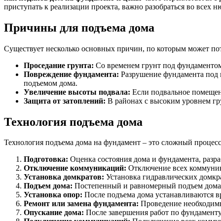
приступать к реализации проекта, важно разобраться во всех 
Причины для подъема дома
Существует несколько основных причин, по которым может пот
Проседание грунта:
Со временем грунт под фундаментом 
Повреждение фундамента:
Разрушение фундамента под в
подъемом дома.
Увеличение высоты подвала:
Если подвальное помещени
Защита от затоплений:
В районах с высоким уровнем гр
Технология подъема дома
Технология подъема дома на фундамент – это сложный процес
Подготовка:
Оценка состояния дома и фундамента, разра
Отключение коммуникаций:
Отключение всех коммуникац
Установка домкратов:
Установка гидравлических домкра
Подъем дома:
Постепенный и равномерный подъем дома н
Установка опор:
После подъема дома устанавливаются в
Ремонт или замена фундамента:
Проведение необходимы
Опускание дома:
После завершения работ по фундаменту