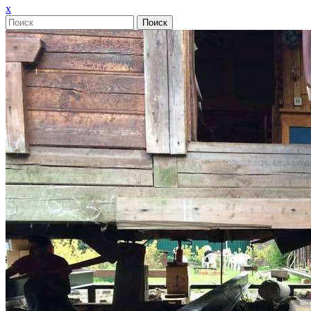
Закрыть
x
меню
Поиск