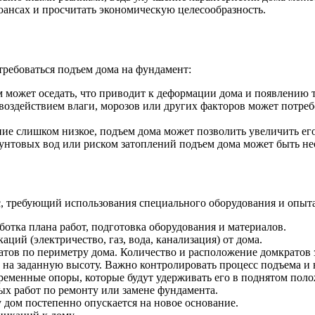
нюансах и просчитать экономическую целесообразность.
ребоваться подъем дома на фундамент:
может оседать, что приводит к деформации дома и появлению т
оздействием влаги, морозов или других факторов может потребо
е слишком низкое, подъем дома может позволить увеличить его
унтовых вод или риском затоплений подъем дома может быть не
с, требующий использования специального оборудования и опыт
ботка плана работ, подготовка оборудования и материалов.
ий (электричество, газ, вода, канализация) от дома.
тов по периметру дома. Количество и расположение домкратов з
а заданную высоту. Важно контролировать процесс подъема и н
ременные опоры, которые будут удерживать его в поднятом пол
х работ по ремонту или замене фундамента.
 дом постепенно опускается на новое основание.