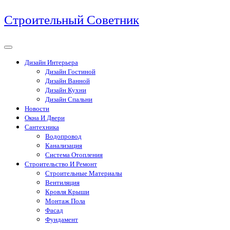
Перейти
Строительный Советник
к
содержимому
Дизайн Интерьера
Дизайн Гостиной
Дизайн Ванной
Дизайн Кухни
Дизайн Спальни
Новости
Окна И Двери
Сантехника
Водопровод
Канализация
Система Отопления
Строительство И Ремонт
Строительные Материалы
Вентиляция
Кровля Крыши
Монтаж Пола
Фасад
Фундамент