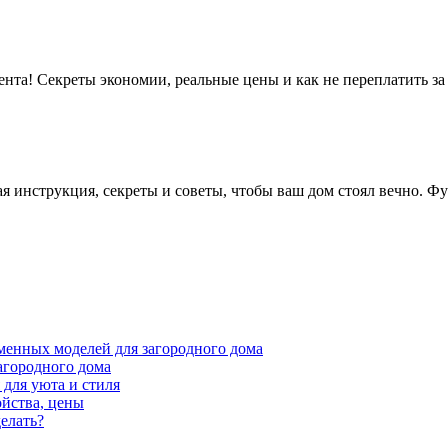
мента! Секреты экономии, реальные цены и как не переплатить з
 инструкция, секреты и советы, чтобы ваш дом стоял вечно. Фун
менных моделей для загородного дома
агородного дома
для уюта и стиля
ойства, цены
елать?