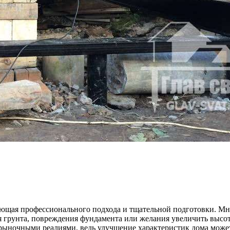
бующая профессионального подхода и тщательной подготовки. М
я грунта, повреждения фундамента или желания увеличить высот
 рыночными реалиями, ведь улучшение характеристик дома может