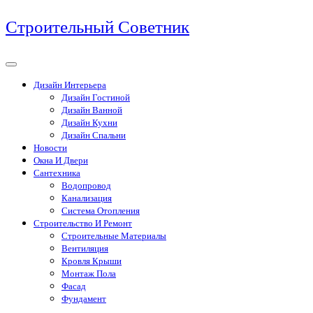
Перейти
Строительный Советник
к
содержимому
Дизайн Интерьера
Дизайн Гостиной
Дизайн Ванной
Дизайн Кухни
Дизайн Спальни
Новости
Окна И Двери
Сантехника
Водопровод
Канализация
Система Отопления
Строительство И Ремонт
Строительные Материалы
Вентиляция
Кровля Крыши
Монтаж Пола
Фасад
Фундамент