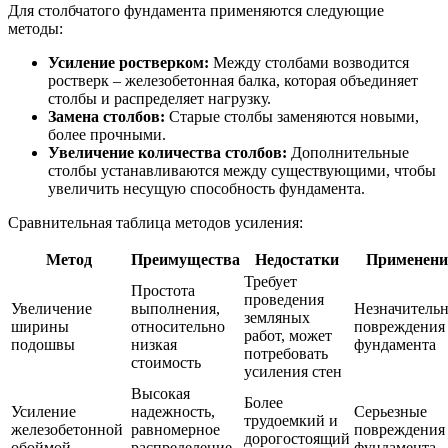
Для столбчатого фундамента применяются следующие
методы:
Усиление ростверком:
Между столбами возводится
ростверк – железобетонная балка, которая объединяет
столбы и распределяет нагрузку.
Замена столбов:
Старые столбы заменяются новыми,
более прочными.
Увеличение количества столбов:
Дополнительные
столбы устанавливаются между существующими, чтобы
увеличить несущую способность фундамента.
Сравнительная таблица методов усиления:
Метод
Преимущества
Недостатки
Применени
Требует
Простота
проведения
Увеличение
выполнения,
Незначитель
земляных
ширины
относительно
повреждения
работ, может
подошвы
низкая
фундамента
потребовать
стоимость
усиления стен
Высокая
Более
Усиление
надежность,
Серьезные
трудоемкий и
железобетонной
равномерное
повреждения
дорогостоящий
обоймой
распределение
фундамента