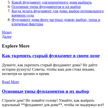
Какой фундамент для кирпичного дома выбрать
Основные типы фундаментов и их выбор
Когда делать фундамент для дома: выбор оптимального
времени года
Фундамент дома фото частных домов: выбор‚ типы и
ключевые факторы
Навигация
Предыдущая
Назад
запись
Следующая
Далее
по
запись
записям
Explore More
Как укрепить старый фундамент в своем доме
Думаете, как укрепить старый фундамент дома? Не дайте
истории рухнуть! Советы, чтобы ваш дом стоял веками,
несмотря на эрозию и время.
Read More
Основные типы фундаментов и их выбор
Строите дом? Не ломайте голову! Узнайте, как выбрать
идеальный **фундамент для дома**, чтобы он выдержал всё!