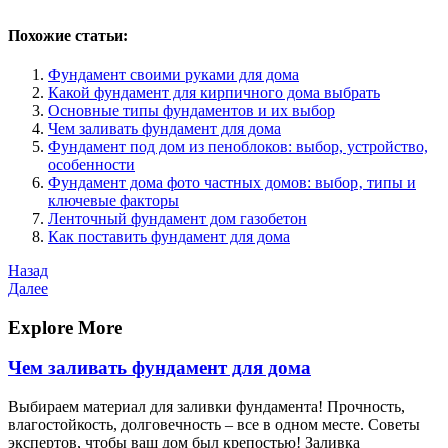
Похожие статьи:
Фундамент своими руками для дома
Какой фундамент для кирпичного дома выбрать
Основные типы фундаментов и их выбор
Чем заливать фундамент для дома
Фундамент под дом из пеноблоков: выбор, устройство,
особенности
Фундамент дома фото частных домов: выбор‚ типы и
ключевые факторы
Ленточный фундамент дом газобетон
Как поставить фундамент для дома
Навигация
Предыдущая
Назад
запись
Следующая
Далее
по
запись
записям
Explore More
Чем заливать фундамент для дома
Выбираем материал для заливки фундамента! Прочность,
влагостойкость, долговечность – все в одном месте. Советы
экспертов, чтобы ваш дом был крепостью! Заливка