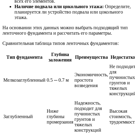
всех его элементов.
Наличие подвала или цокольного этажа:
Определите,
планируется ли устройство подвала или цокольного
этажа.
На основании этих данных можно выбрать подходящий тип
ленточного фундамента и рассчитать его параметры.
Сравнительная таблица типов ленточных фундаментов:
Глубина
Тип фундамента
Преимущества
Недостатк
заложения
Не подходи
для
Экономичность,
пучинистых
Мелкозаглубленный
0.5 ─ 0.7 м
простота
грунтов и
возведения
тяжелых
конструкци
Надежность,
подходит для
Ниже
Высокая
пучинистых
Заглубленный
глубины
стоимость,
грунтов и
промерзания
трудоемкост
тяжелых
конструкций