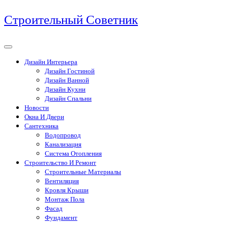
Перейти
Строительный Советник
к
содержимому
Дизайн Интерьера
Дизайн Гостиной
Дизайн Ванной
Дизайн Кухни
Дизайн Спальни
Новости
Окна И Двери
Сантехника
Водопровод
Канализация
Система Отопления
Строительство И Ремонт
Строительные Материалы
Вентиляция
Кровля Крыши
Монтаж Пола
Фасад
Фундамент