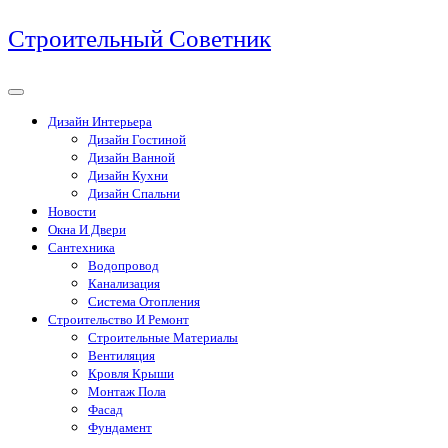
Перейти
Строительный Советник
к
содержимому
Дизайн Интерьера
Дизайн Гостиной
Дизайн Ванной
Дизайн Кухни
Дизайн Спальни
Новости
Окна И Двери
Сантехника
Водопровод
Канализация
Система Отопления
Строительство И Ремонт
Строительные Материалы
Вентиляция
Кровля Крыши
Монтаж Пола
Фасад
Фундамент