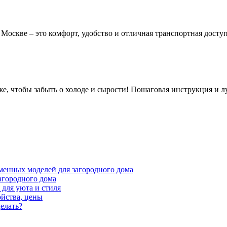
оскве – это комфорт, удобство и отличная транспортная доступ
аже, чтобы забыть о холоде и сырости! Пошаговая инструкция и л
менных моделей для загородного дома
агородного дома
для уюта и стиля
ойства, цены
елать?