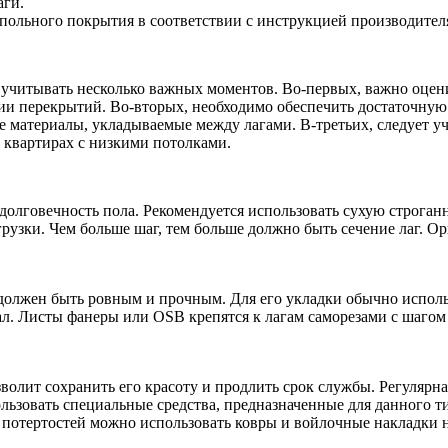
ги.
ольного покрытия в соответствии с инструкцией производител
о учитывать несколько важных моментов. Во-первых, важно оце
и перекрытий. Во-вторых, необходимо обеспечить достаточную з
 материалы, укладываемые между лагами. В-третьих, следует уч
 квартирах с низкими потолками.
долговечность пола. Рекомендуется использовать сухую строга
рузки. Чем больше шаг, тем больше должно быть сечение лаг. О
олжен быть ровным и прочным. Для его укладки обычно исполь
ал. Листы фанеры или OSB крепятся к лагам саморезами с шагом
волит сохранить его красоту и продлить срок службы. Регулярн
ользовать специальные средства, предназначенные для данного
и потертостей можно использовать ковры и войлочные накладки 