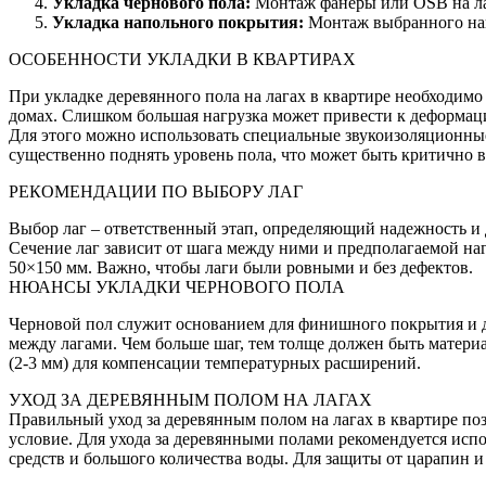
Укладка чернового пола:
Монтаж фанеры или OSB на ла
Укладка напольного покрытия:
Монтаж выбранного нап
ОСОБЕННОСТИ УКЛАДКИ В КВАРТИРАХ
При укладке деревянного пола на лагах в квартире необходим
домах. Слишком большая нагрузка может привести к деформаци
Для этого можно использовать специальные звукоизоляционные
существенно поднять уровень пола, что может быть критично в
РЕКОМЕНДАЦИИ ПО ВЫБОРУ ЛАГ
Выбор лаг – ответственный этап, определяющий надежность и 
Сечение лаг зависит от шага между ними и предполагаемой наг
50×150 мм. Важно, чтобы лаги были ровными и без дефектов.
НЮАНСЫ УКЛАДКИ ЧЕРНОВОГО ПОЛА
Черновой пол служит основанием для финишного покрытия и д
между лагами. Чем больше шаг, тем толще должен быть матери
(2-3 мм) для компенсации температурных расширений.
УХОД ЗА ДЕРЕВЯННЫМ ПОЛОМ НА ЛАГАХ
Правильный уход за деревянным полом на лагах в квартире поз
условие. Для ухода за деревянными полами рекомендуется исп
средств и большого количества воды. Для защиты от царапин 