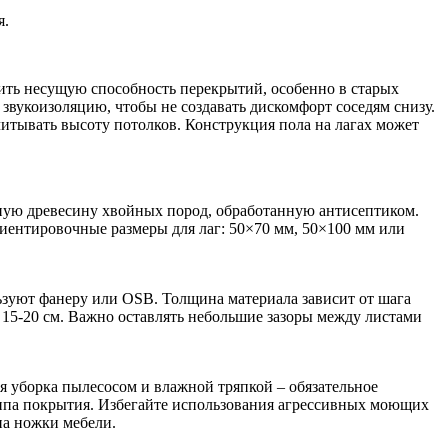
я.
нить несущую способность перекрытий, особенно в старых
вукоизоляцию, чтобы не создавать дискомфорт соседям снизу.
итывать высоту потолков. Конструкция пола на лагах может
нную древесину хвойных пород, обработанную антисептиком.
риентировочные размеры для лаг: 50×70 мм, 50×100 мм или
зуют фанеру или OSB. Толщина материала зависит от шага
 15-20 см. Важно оставлять небольшие зазоры между листами
ая уборка пылесосом и влажной тряпкой – обязательное
 типа покрытия. Избегайте использования агрессивных моющих
на ножки мебели.