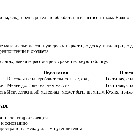
осна, ель), предварительно обработанные антисептиком. Важно 
е материалы: массивную доску, паркетную доску, инженерную д
предпочтений и бюджета.
а лагах, давайте рассмотрим сравнительную таблицу:
Недостатки
Приме
Высокая цена, требовательность к уходу
Гостиная, сп
ов
Менее долговечна, чем массив
Гостиная, спа
сть
Искусственный материал, может быть шумным
Кухня, прихо
гах
и пыли, гидроизоляция.
 к основанию.
ространства между лагами утеплителем.