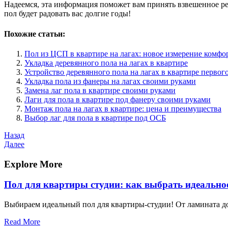
Надеемся, эта информация поможет вам принять взвешенное ре
пол будет радовать вас долгие годы!
Похожие статьи:
Пол из ЦСП в квартире на лагах: новое измерение комфо
Укладка деревянного пола на лагах в квартире
Устройство деревянного пола на лагах в квартире первог
Укладка пола из фанеры на лагах своими руками
Замена лаг пола в квартире своими руками
Лаги для пола в квартире под фанеру своими руками
Монтаж пола на лагах в квартире: цена и преимущества
Выбор лаг для пола в квартире под ОСБ
Навигация
Предыдущая
Назад
запись
Следующая
Далее
по
запись
записям
Explore More
Пол для квартиры студии: как выбрать идеально
Выбираем идеальный пол для квартиры-студии! От ламината до
Read More