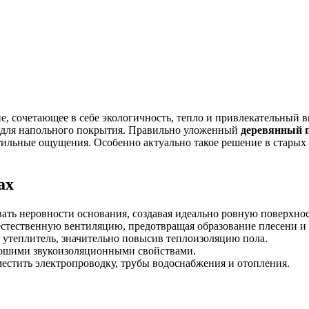
ие, сочетающее в себе экологичность, тепло и привлекательный 
ие для напольного покрытия. Правильно уложенный
деревянный п
тильные ощущения. Особенно актуально такое решение в стары
ах
ть неровности основания, создавая идеально ровную поверхнос
стественную вентиляцию, предотвращая образование плесени и
утеплитель, значительно повысив теплоизоляцию пола.
рошими звукоизоляционными свойствами.
естить электропроводку, трубы водоснабжения и отопления.