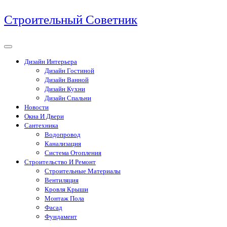
Перейти
Строительный Советник
к
содержимому
Дизайн Интерьера
Дизайн Гостиной
Дизайн Ванной
Дизайн Кухни
Дизайн Спальни
Новости
Окна И Двери
Сантехника
Водопровод
Канализация
Система Отопления
Строительство И Ремонт
Строительные Материалы
Вентиляция
Кровля Крыши
Монтаж Пола
Фасад
Фундамент