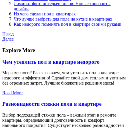
Ламинат фото интерьер полов: Новые горизонты
дизайна
Из чего сделан пол в квартирах
Что лучше выбрать для пола на кухне в квартирах
Как недорого поменять пол в квартире своими руками
Навигация
Предыдущая
Назад
запись
Следующая
Далее
по
запись
записям
Explore More
Чем утеплить пол в квартире недорого
Мерзнут ноги? Рассказываем, чем утеплить пол в квартире
недорого и эффективно! Сделайте свой дом теплым и уютным
без огромных затрат. Лучшие бюджетные решения здесь!
Read More
Разновидности стяжки пола в квартире
Выбор подходящей стяжки пола – важный этап в ремонте
квартиры, определяющий долговечность и комфорт
напольного покрытия. Существует несколько разновидностей