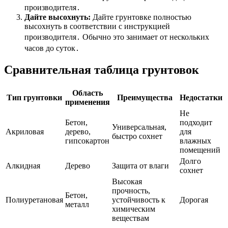
производителя․
Дайте высохнуть:
Дайте грунтовке полностью
высохнуть в соответствии с инструкцией
производителя․ Обычно это занимает от нескольких
часов до суток․
Сравнительная таблица грунтовок
Область
Тип грунтовки
Преимущества
Недостатки
применения
Не
Бетон,
подходит
Универсальная,
Акриловая
дерево,
для
быстро сохнет
гипсокартон
влажных
помещений
Долго
Алкидная
Дерево
Защита от влаги
сохнет
Высокая
прочность,
Бетон,
Полиуретановая
устойчивость к
Дорогая
металл
химическим
веществам