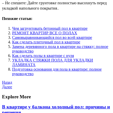
– Не спешите: Дайте грунтовке полностью высохнуть перед
укладкой напольного покрытия․
Похожие статьи:
Чем загрунтовать бетонный пол в квартире
РЕМОНТ КВАРТИР ВСЕ О ПОЛАХ
Самовыравнивающийся пол во всей квартире
Как сделать плиточный пол в квартире
Замена деревянного пола в квартире на стяжку: полное
руководство
Как сделать полы в квартире с нуля
УКЛАДКА СТЯЖКИ ПОЛА ДЛЯ УКЛАДКИ
ЛАМИНАТА
Подготовка основания для пола в квартире: полное
руководство
Навигация
Предыдущая
Назад
запись
Следующая
Далее
по
запись
записям
Explore More
В квартире у балкона холодный пол: причины и
решения