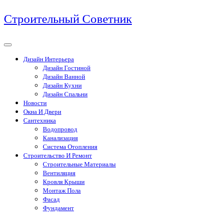
Перейти
Строительный Советник
к
содержимому
Дизайн Интерьера
Дизайн Гостиной
Дизайн Ванной
Дизайн Кухни
Дизайн Спальни
Новости
Окна И Двери
Сантехника
Водопровод
Канализация
Система Отопления
Строительство И Ремонт
Строительные Материалы
Вентиляция
Кровля Крыши
Монтаж Пола
Фасад
Фундамент