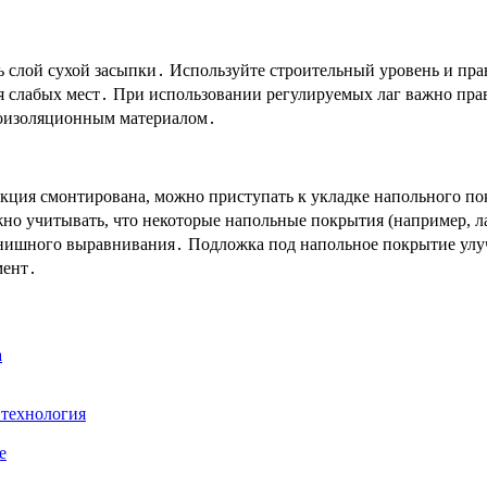
 слой сухой засыпки․ Используйте строительный уровень и пра
я слабых мест․ При использовании регулируемых лаг важно пра
коизоляционным материалом․
укция смонтирована, можно приступать к укладке напольного п
о учитывать, что некоторые напольные покрытия (например, ла
нишного выравнивания․ Подложка под напольное покрытие улуч
мент․
а
 технология
е