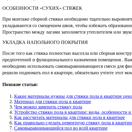
ОСОБЕННОСТИ «СУХИХ» СТЯЖЕК
При монтаже сборной стяжки необходимо тщательно выровнять
укладываются со смещением швов, чтобы избежать образовани
Пространство между лагами заполняется утеплителем или зву
УКЛАДКА НАПОЛЬНОГО ПОКРЫТИЯ
После того как стяжка полностью высохла или сборная констр
предпочтений и функционального назначения помещения․ Важн
необходимо использовать самовыравнивающиеся смеси для фи
решили поднимать пол в квартире, обязательно учтите этот мо
Похожие статьи:
Какие материалы нужны для стяжки пола в квартире цен
Материал для стяжки пола в квартире
Чем можно заменить стяжку пола
Устройство стяжки пола в квартире: виды, особенности и
Как рассчитать материалы для стяжки пола в квартире
Как правильно сделать цементную стяжку пола в квартир
Самовыравнивающийся пол во всей квартире