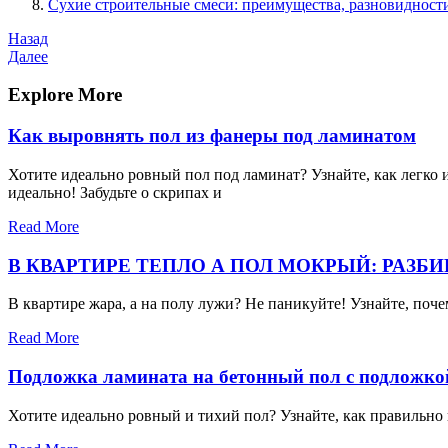
Сухие строительные смеси: преимущества, разновидност
Навигация
Предыдущая
Назад
запись
Следующая
Далее
по
запись
записям
Explore More
Как выровнять пол из фанеры под ламинатом
Хотите идеально ровный пол под ламинат? Узнайте, как легко
идеально! Забудьте о скрипах и
Read More
В КВАРТИРЕ ТЕПЛО А ПОЛ МОКРЫЙ: РАЗБ
В квартире жара, а на полу лужи? Не паникуйте! Узнайте, поче
Read More
Подложка ламината на бетонный пол с подложко
Хотите идеально ровный и тихий пол? Узнайте, как правильно