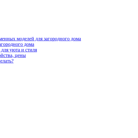
менных моделей для загородного дома
агородного дома
для уюта и стиля
ойства, цены
елать?