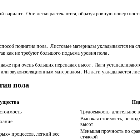
й вариант․ Они легко растекаются, образуя ровную поверхност
пособ поднятия пола․ Листовые материалы укладываются на сло
ак как не требуют большого подъема уровня пола․
 даже при очень больших перепадах высот․ Лаги устанавливаютс
 или звукоизоляционным материалом․ На лаги укладывается лис
тия пола
ущества
Нед
 стоимость
Трудоемкость, длительное 
Высокая стоимость, не под
ыхание
высот
Меньшая прочность по сра
рых» процессов, легкий вес
стяжкой