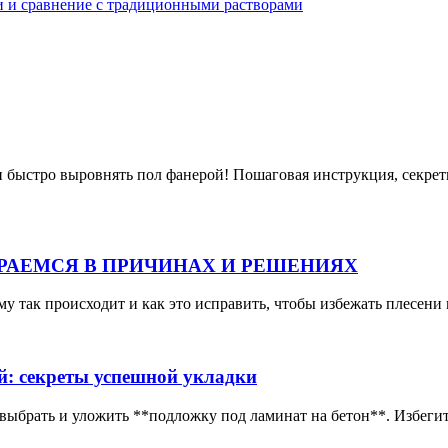
и и сравнение с традиционными растворами
 и быстро выровнять пол фанерой! Пошаговая инструкция, секре
ИРАЕМСЯ В ПРИЧИНАХ И РЕШЕНИЯХ
му так происходит и как это исправить, чтобы избежать плесени 
й: секреты успешной укладки
 выбрать и уложить **подложку под ламинат на бетон**. Избеги