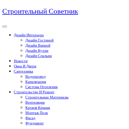
Перейти
Строительный Советник
к
содержимому
Дизайн Интерьера
Дизайн Гостиной
Дизайн Ванной
Дизайн Кухни
Дизайн Спальни
Новости
Окна И Двери
Сантехника
Водопровод
Канализация
Система Отопления
Строительство И Ремонт
Строительные Материалы
Вентиляция
Кровля Крыши
Монтаж Пола
Фасад
Фундамент