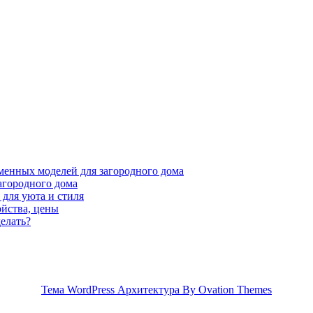
менных моделей для загородного дома
агородного дома
для уюта и стиля
ойства, цены
елать?
Тема WordPress Архитектура
By Ovation Themes