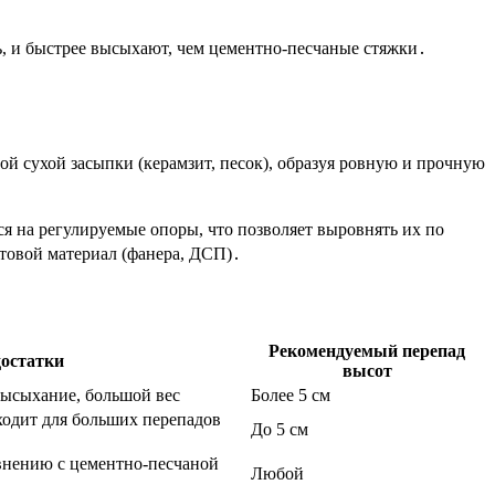
ь, и быстрее высыхают, чем цементно-песчаные стяжки․
й сухой засыпки (керамзит, песок), образуя ровную и прочную
я на регулируемые опоры, что позволяет выровнять их по
товой материал (фанера, ДСП)․
Рекомендуемый перепад
остатки
высот
высыхание, большой вес
Более 5 см
ходит для больших перепадов
До 5 см
внению с цементно-песчаной
Любой