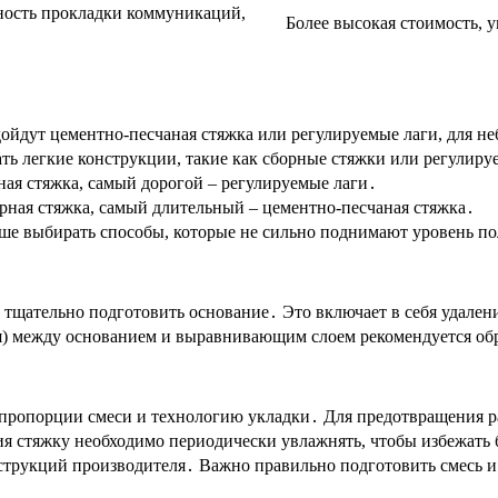
ность прокладки коммуникаций,
Более высокая стоимость,
ойдут цементно-песчаная стяжка или регулируемые лаги, для н
ть легкие конструкции, такие как сборные стяжки или регулиру
ая стяжка, самый дорогой – регулируемые лаги․
ная стяжка, самый длительный – цементно-песчаная стяжка․
ше выбирать способы, которые не сильно поднимают уровень по
тщательно подготовить основание․ Это включает в себя удаление
) между основанием и выравнивающим слоем рекомендуется обр
ропорции смеси и технологию укладки․ Для предотвращения ра
я стяжку необходимо периодически увлажнять, чтобы избежать 
рукций производителя․ Важно правильно подготовить смесь и б