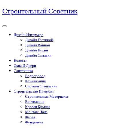
Перейти
Строительный Советник
к
содержимому
Дизайн Интерьера
Дизайн Гостиной
Дизайн Ванной
Дизайн Кухни
Дизайн Спальни
Новости
Окна И Двери
Сантехника
Водопровод
Канализация
Система Отопления
Строительство И Ремонт
Строительные Материалы
Вентиляция
Кровля Крыши
Монтаж Пола
Фасад
Фундамент