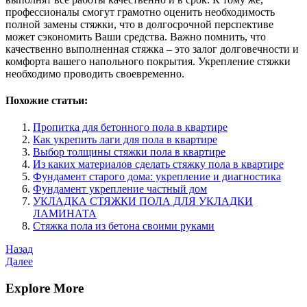
профессионалы смогут грамотно оценить необходимость
полной замены стяжки, что в долгосрочной перспективе
может сэкономить Ваши средства. Важно помнить, что
качественно выполненная стяжка – это залог долговечности и
комфорта вашего напольного покрытия. Укрепление стяжки
необходимо проводить своевременно.
Похожие статьи:
Пропитка для бетонного пола в квартире
Как укрепить лаги для пола в квартире
Выбор толщины стяжки пола в квартире
Из каких материалов сделать стяжку пола в квартире
Фундамент старого дома: укрепление и диагностика
Фундамент укрепление частный дом
УКЛАДКА СТЯЖКИ ПОЛА ДЛЯ УКЛАДКИ
ЛАМИНАТА
Стяжка пола из бетона своими руками
Навигация
Предыдущая
Назад
запись
Следующая
Далее
по
запись
записям
Explore More