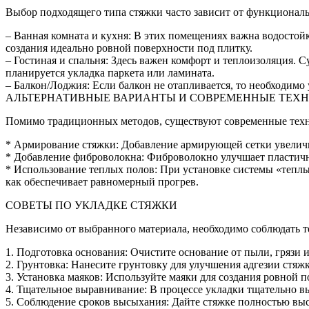
Выбор подходящего типа стяжки часто зависит от функциональ
– Ванная комната и кухня: В этих помещениях важна водостой
создания идеально ровной поверхности под плитку.
– Гостиная и спальня: Здесь важен комфорт и теплоизоляция. 
планируется укладка паркета или ламината.
– Балкон/Лоджия: Если балкон не отапливается, то необходим
АЛЬТЕРНАТИВНЫЕ ВАРИАНТЫ И СОВРЕМЕННЫЕ ТЕХ
Помимо традиционных методов, существуют современные техно
* Армирование стяжки: Добавление армирующей сетки увеличи
* Добавление фиброволокна: Фиброволокно улучшает пластичн
* Использование теплых полов: При установке системы «теплый
как обеспечивает равномерный прогрев.
СОВЕТЫ ПО УКЛАДКЕ СТЯЖКИ
Независимо от выбранного материала, необходимо соблюдать т
1. Подготовка основания: Очистите основание от пыли, грязи 
2. Грунтовка: Нанесите грунтовку для улучшения адгезии стяж
3. Установка маяков: Используйте маяки для создания ровной п
4. Тщательное выравнивание: В процессе укладки тщательно 
5. Соблюдение сроков высыхания: Дайте стяжке полностью вы