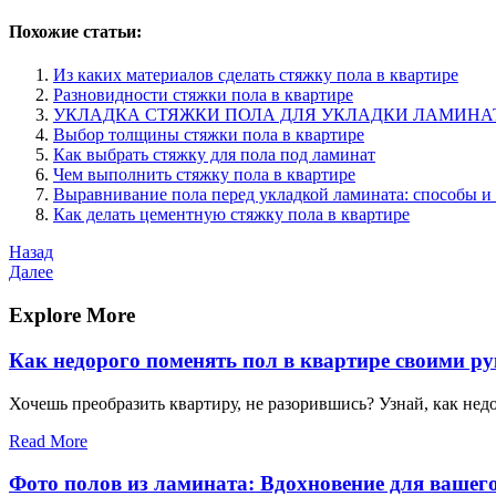
Похожие статьи:
Из каких материалов сделать стяжку пола в квартире
Разновидности стяжки пола в квартире
УКЛАДКА СТЯЖКИ ПОЛА ДЛЯ УКЛАДКИ ЛАМИНА
Выбор толщины стяжки пола в квартире
Как выбрать стяжку для пола под ламинат
Чем выполнить стяжку пола в квартире
Выравнивание пола перед укладкой ламината: способы и
Как делать цементную стяжку пола в квартире
Навигация
Предыдущая
Назад
запись
Следующая
Далее
по
запись
записям
Explore More
Как недорого поменять пол в квартире своими р
Хочешь преобразить квартиру, не разорившись? Узнай, как не
Read More
Фото полов из ламината: Вдохновение для вашег