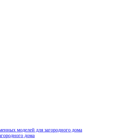
менных моделей для загородного дома
агородного дома