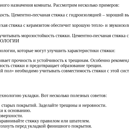
ного назначения комнаты. Рассмотрим несколько примеров:
кость. Цементно-песчаная стяжка с гидроизоляцией – хороший в
Сухая стяжка с керамзитом обеспечит хорошую тепло- и звукоизо
о учитывать морозостойкость стяжки. Цементно-песчаная стяжка 
НОЛОГИИ
логии, которые могут улучшить характеристики стяжки:
вает прочность и устойчивость к трещинам. Особенно рекомен
ость стяжки и предотвращает образование трещин.
 пол» необходимо учитывать совместимость стяжки с этой систе
ехнологию укладки. Вот несколько полезных советов:
и старых покрытий. Заделайте трещины и неровности.
ки к основанию.
оверхности.
выравнивайте стяжку правилом или шпателем.
сохнуть перед укладкой финишного покрытия.