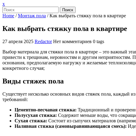
Закрыть
x
меню
Поиск
Home
/
Монтаж пола
/
Как выбрать стяжку пола в квартире
Как выбрать стяжку пола в квартире
27 апреля 2025
Redactor
Нет комментариев
0 tags
Выбор материала для стяжки пола в квартире – это важный эт
привести к трещинам, неровностям и другим неприятностям. Пр
основания, предполагаемую нагрузку и желаемые теплоизоляци
конкретного случая;
Виды стяжек пола
Существует несколько основных видов стяжек пола, каждый из
требований:
Цементно-песчаная стяжка:
Традиционный и проверенны
Полусухая стяжка:
Содержит меньше воды, что сокращае
Сухая стяжка:
Состоит из сыпучих материалов (например
Наливная стяжка (самовыравнивающаяся смесь):
Идеа