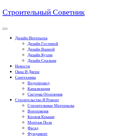
Перейти
Строительный Советник
к
содержимому
Дизайн Интерьера
Дизайн Гостиной
Дизайн Ванной
Дизайн Кухни
Дизайн Спальни
Новости
Окна И Двери
Сантехника
Водопровод
Канализация
Система Отопления
Строительство И Ремонт
Строительные Материалы
Вентиляция
Кровля Крыши
Монтаж Пола
Фасад
Фундамент