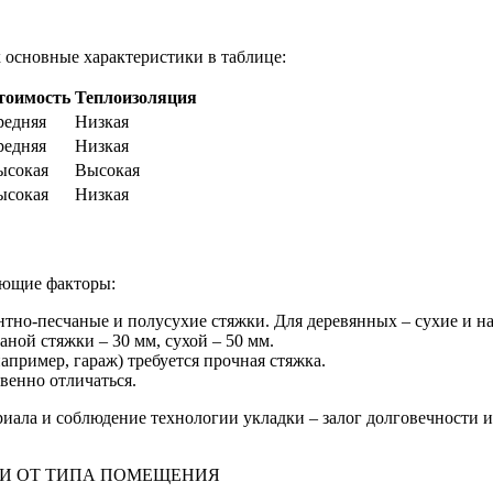
 основные характеристики в таблице:
тоимость
Теплоизоляция
редняя
Низкая
редняя
Низкая
ысокая
Высокая
ысокая
Низкая
ующие факторы:
тно-песчаные и полусухие стяжки. Для деревянных – сухие и н
ой стяжки – 30 мм, сухой – 50 мм.
пример, гараж) требуется прочная стяжка.
венно отличаться.
риала и соблюдение технологии укладки – залог долговечности и
ТИ ОТ ТИПА ПОМЕЩЕНИЯ