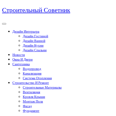
Перейти
Строительный Советник
к
содержимому
Дизайн Интерьера
Дизайн Гостиной
Дизайн Ванной
Дизайн Кухни
Дизайн Спальни
Новости
Окна И Двери
Сантехника
Водопровод
Канализация
Система Отопления
Строительство И Ремонт
Строительные Материалы
Вентиляция
Кровля Крыши
Монтаж Пола
Фасад
Фундамент