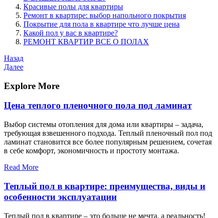
Красивые полы для квартиры
Ремонт в квартире: выбор напольного покрытия
Покрытие для пола в квартире что лучше цена
Какой пол у вас в квартире?
РЕМОНТ КВАРТИР ВСЕ О ПОЛАХ
Навигация
Предыдущая
Назад
запись
Следующая
Далее
по
запись
записям
Explore More
Цена теплого пленочного пола под ламинат
Выбор системы отопления для дома или квартиры – задача,
требующая взвешенного подхода. Теплый пленочный пол под
ламинат становится все более популярным решением, сочетая
в себе комфорт, экономичность и простоту монтажа.
Read More
Теплый пол в квартире: преимущества, виды и
особенности эксплуатации
Теплый пол в квартире – это больше не мечта, а реальность!