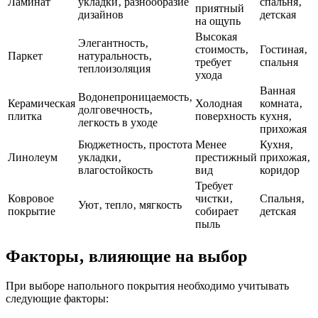
Ламинат
укладки‚ разнообразие
спальня‚
приятный
дизайнов
детская
на ощупь
Высокая
Элегантность‚
стоимость‚
Гостиная‚
Паркет
натуральность‚
требует
спальня
теплоизоляция
ухода
Ванная
Водонепроницаемость‚
Керамическая
Холодная
комната‚
долговечность‚
плитка
поверхность
кухня‚
легкость в уходе
прихожая
Бюджетность‚ простота
Менее
Кухня‚
Линолеум
укладки‚
престижный
прихожая‚
влагостойкость
вид
коридор
Требует
Ковровое
чистки‚
Спальня‚
Уют‚ тепло‚ мягкость
покрытие
собирает
детская
пыль
Факторы‚ влияющие на выбор
При выборе напольного покрытия необходимо учитывать
следующие факторы: