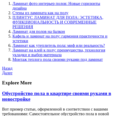
Ламинат фото интерьер полов: Новые горизонты
дизайна
Стены из ламината как на полу
ПЛИНТУС ЛАМИНАТ ДЛЯ ПОЛА: ЭСТЕТИКА,
ФУНКЦИОНАЛЬНОСТЬ И СОВРЕМЕННЫЕ
РЕШЕНИЯ
Ламинат для полов на балкон
Кафель и ламинат на полу: гармония практичности и
эстетики
Ламинат как утеплитель пола: миф или реальность?
Ламинат на клей к полу: преимущества, технология
укладки и выбор материала
Монтаж теплого пола своими руками под ламинат
Навигация
Предыдущая
Назад
запись
Следующая
Далее
по
запись
записям
Explore More
Обустройство пола в квартире своими руками в
новостройке
Вот пример статьи, оформленной в соответствии с вашими
требованиями: Самостоятельное обустройство пола в новой