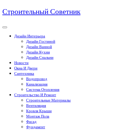
Перейти
Строительный Советник
к
содержимому
Дизайн Интерьера
Дизайн Гостиной
Дизайн Ванной
Дизайн Кухни
Дизайн Спальни
Новости
Окна И Двери
Сантехника
Водопровод
Канализация
Система Отопления
Строительство И Ремонт
Строительные Материалы
Вентиляция
Кровля Крыши
Монтаж Пола
Фасад
Фундамент