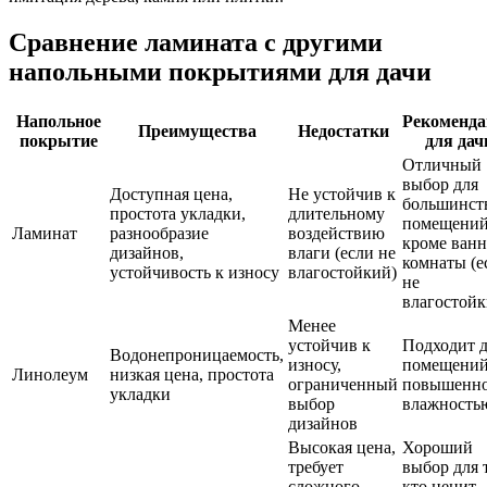
Сравнение ламината с другими
напольными покрытиями для дачи
Напольное
Рекоменда
Преимущества
Недостатки
покрытие
для дач
Отличный
выбор для
Доступная цена,
Не устойчив к
большинст
простота укладки,
длительному
помещений
Ламинат
разнообразие
воздействию
кроме ван
дизайнов,
влаги (если не
комнаты (е
устойчивость к износу
влагостойкий)
не
влагостойк
Менее
устойчив к
Подходит 
Водонепроницаемость,
износу,
помещений
Линолеум
низкая цена, простота
ограниченный
повышенн
укладки
выбор
влажность
дизайнов
Высокая цена,
Хороший
требует
выбор для 
сложного
кто ценит