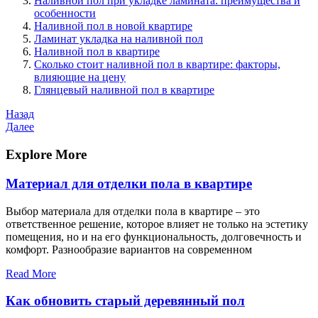
Наливной пол при укладке ламината: преимущества и
особенности
Наливной пол в новой квартире
Ламинат укладка на наливной пол
Наливной пол в квартире
Сколько стоит наливной пол в квартире: факторы,
влияющие на цену
Глянцевый наливной пол в квартире
Навигация
Предыдущая
Назад
запись
Следующая
Далее
по
запись
записям
Explore More
Материал для отделки пола в квартире
Выбор материала для отделки пола в квартире – это
ответственное решение, которое влияет не только на эстетику
помещения, но и на его функциональность, долговечность и
комфорт. Разнообразие вариантов на современном
Read More
Как обновить старый деревянный пол