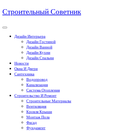
Перейти
Строительный Советник
к
содержимому
Дизайн Интерьера
Дизайн Гостиной
Дизайн Ванной
Дизайн Кухни
Дизайн Спальни
Новости
Окна И Двери
Сантехника
Водопровод
Канализация
Система Отопления
Строительство И Ремонт
Строительные Материалы
Вентиляция
Кровля Крыши
Монтаж Пола
Фасад
Фундамент