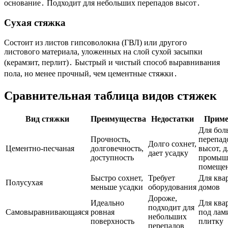
основание․ Подходит для небольших перепадов высот․
Сухая стяжка
Состоит из листов гипсоволокна (ГВЛ) или другого
листового материала, уложенных на слой сухой засыпки
(керамзит, перлит)․ Быстрый и чистый способ выравнивания
пола, но менее прочный, чем цементные стяжки․
Сравнительная таблица видов стяжек
Вид стяжки
Преимущества
Недостатки
Приме
Для бол
Прочность,
перепад
Долго сохнет,
Цементно-песчаная
долговечность,
высот, д
дает усадку
доступность
промыш
помеще
Быстро сохнет,
Требует
Для ква
Полусухая
меньше усадки
оборудования
домов
Дороже,
Идеально
Для ква
подходит для
Самовыравнивающаяся
ровная
под лам
небольших
поверхность
плитку
перепадов