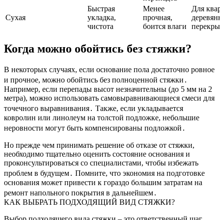
Быстрая
Менее
Для ква
Сухая
укладка,
прочная,
деревя
чистота
боится влаги
перекр
Когда можно обойтись без стяжки?
В некоторых случаях, если основание пола достаточно ровное
и прочное, можно обойтись без полноценной стяжки․
Например, если перепады высот незначительны (до 5 мм на 2
метра), можно использовать самовыравнивающиеся смеси для
точечного выравнивания․ Также, если укладывается
ковролин или линолеум на толстой подложке, небольшие
неровности могут быть компенсированы подложкой․
Но прежде чем принимать решение об отказе от стяжки,
необходимо тщательно оценить состояние основания и
проконсультироваться со специалистами, чтобы избежать
проблем в будущем․ Помните, что экономия на подготовке
основания может привести к гораздо большим затратам на
ремонт напольного покрытия в дальнейшем․
КАК ВЫБРАТЬ ПОДХОДЯЩИЙ ВИД СТЯЖКИ?
Выбор подходящего вида стяжки – это ответственный шаг,