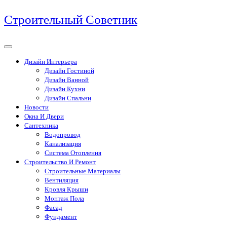
Перейти
Строительный Советник
к
содержимому
Дизайн Интерьера
Дизайн Гостиной
Дизайн Ванной
Дизайн Кухни
Дизайн Спальни
Новости
Окна И Двери
Сантехника
Водопровод
Канализация
Система Отопления
Строительство И Ремонт
Строительные Материалы
Вентиляция
Кровля Крыши
Монтаж Пола
Фасад
Фундамент