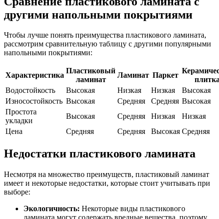
Сравнение пластикового ламината с
другими напольными покрытиями
Чтобы лучше понять преимущества пластикового ламината,
рассмотрим сравнительную таблицу с другими популярными
напольными покрытиями:
Пластиковый
Керамиче
Характеристика
Ламинат
Паркет
ламинат
плитк
Водостойкость
Высокая
Низкая
Низкая
Высокая
Износостойкость
Высокая
Средняя
Средняя
Высокая
Простота
Высокая
Средняя
Низкая
Низкая
укладки
Цена
Средняя
Средняя
Высокая
Средняя
Недостатки пластикового ламината
Несмотря на множество преимуществ, пластиковый ламинат
имеет и некоторые недостатки, которые стоит учитывать при
выборе:
Экологичность:
Некоторые виды пластикового
ламината могут содержать вредные вещества, поэтому