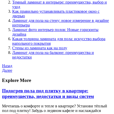
Темный ламинат в интерьере: преимущества, выбор и
уход
Как правильно устанавливать пластиковое окно с
дверью
Ламинат для пола на стену: новое измерение в дизайне
интерьера
Ламинат фото интерьер полов: Новые горизонты
дизайна
Какая толщина ламината для пола: искусство выбора
напольного покрытия
Стены из ламината как на полу
Ламинат для пола на балконе: преимущества и
недостатки
Навигация
Предыдущая
Назад
запись
Следующая
Далее
по
запись
записям
Explore More
Подогрев пола под плитку в квартире:
преимущества, недостатки и виды систем
Мечтаешь о комфорте и тепле в квартире? Установи тёплый
пол под плитку! Забудь о ледяном кафеле и наслаждайся