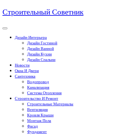
Перейти
Строительный Советник
к
содержимому
Дизайн Интерьера
Дизайн Гостиной
Дизайн Ванной
Дизайн Кухни
Дизайн Спальни
Новости
Окна И Двери
Сантехника
Водопровод
Канализация
Система Отопления
Строительство И Ремонт
Строительные Материалы
Вентиляция
Кровля Крыши
Монтаж Пола
Фасад
Фундамент