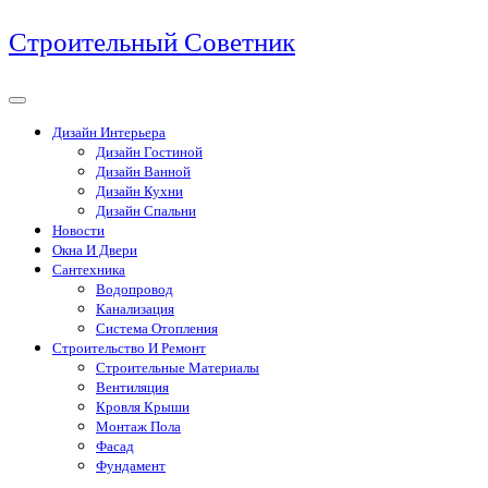
Перейти
Строительный Советник
к
содержимому
Дизайн Интерьера
Дизайн Гостиной
Дизайн Ванной
Дизайн Кухни
Дизайн Спальни
Новости
Окна И Двери
Сантехника
Водопровод
Канализация
Система Отопления
Строительство И Ремонт
Строительные Материалы
Вентиляция
Кровля Крыши
Монтаж Пола
Фасад
Фундамент