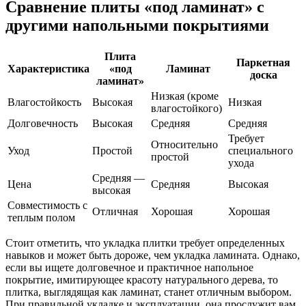
Сравнение плиты «под ламинат» с
другими напольными покрытиями
Плита
Паркетная
Характеристика
«под
Ламинат
доска
ламинат»
Низкая (кроме
Влагостойкость
Высокая
Низкая
влагостойкого)
Долговечность
Высокая
Средняя
Средняя
Требует
Относительно
Уход
Простой
специального
простой
ухода
Средняя —
Цена
Средняя
Высокая
высокая
Совместимость с
Отличная
Хорошая
Хорошая
теплым полом
Стоит отметить, что укладка плитки требует определенных
навыков и может быть дороже, чем укладка ламината. Однако,
если вы ищете долговечное и практичное напольное
покрытие, имитирующее красоту натурального дерева, то
плитка, выглядящая как ламинат, станет отличным выбором.
При правильной укладке и эксплуатации, она прослужит вам