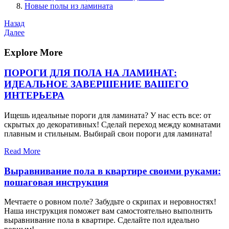
Новые полы из ламината
Навигация
Предыдущая
Назад
запись
Следующая
Далее
по
запись
записям
Explore More
ПОРОГИ ДЛЯ ПОЛА НА ЛАМИНАТ:
ИДЕАЛЬНОЕ ЗАВЕРШЕНИЕ ВАШЕГО
ИНТЕРЬЕРА
Ищешь идеальные пороги для ламината? У нас есть все: от
скрытых до декоративных! Сделай переход между комнатами
плавным и стильным. Выбирай свои пороги для ламината!
Read More
Выравнивание пола в квартире своими руками:
пошаговая инструкция
Мечтаете о ровном поле? Забудьте о скрипах и неровностях!
Наша инструкция поможет вам самостоятельно выполнить
выравнивание пола в квартире. Сделайте пол идеально