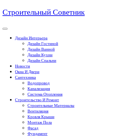
Перейти
Строительный Советник
к
содержимому
Дизайн Интерьера
Дизайн Гостиной
Дизайн Ванной
Дизайн Кухни
Дизайн Спальни
Новости
Окна И Двери
Сантехника
Водопровод
Канализация
Система Отопления
Строительство И Ремонт
Строительные Материалы
Вентиляция
Кровля Крыши
Монтаж Пола
Фасад
Фундамент