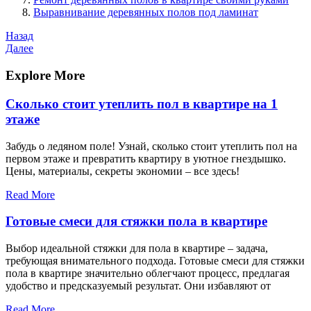
Выравнивание деревянных полов под ламинат
Навигация
Предыдущая
Назад
запись
Следующая
Далее
по
запись
записям
Explore More
Сколько стоит утеплить пол в квартире на 1
этаже
Забудь о ледяном поле! Узнай, сколько стоит утеплить пол на
первом этаже и превратить квартиру в уютное гнездышко.
Цены, материалы, секреты экономии – все здесь!
Read More
Готовые смеси для стяжки пола в квартире
Выбор идеальной стяжки для пола в квартире – задача,
требующая внимательного подхода. Готовые смеси для стяжки
пола в квартире значительно облегчают процесс, предлагая
удобство и предсказуемый результат. Они избавляют от
Read More