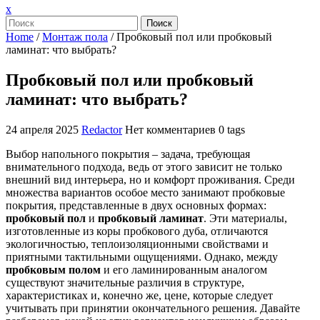
Закрыть
x
меню
Поиск
Home
/
Монтаж пола
/
Пробковый пол или пробковый
ламинат: что выбрать?
Пробковый пол или пробковый
ламинат: что выбрать?
24 апреля 2025
Redactor
Нет комментариев
0 tags
Выбор напольного покрытия – задача, требующая
внимательного подхода, ведь от этого зависит не только
внешний вид интерьера, но и комфорт проживания. Среди
множества вариантов особое место занимают пробковые
покрытия, представленные в двух основных формах:
пробковый пол
и
пробковый ламинат
. Эти материалы,
изготовленные из коры пробкового дуба, отличаются
экологичностью, теплоизоляционными свойствами и
приятными тактильными ощущениями. Однако, между
пробковым полом
и его ламинированным аналогом
существуют значительные различия в структуре,
характеристиках и, конечно же, цене, которые следует
учитывать при принятии окончательного решения. Давайте