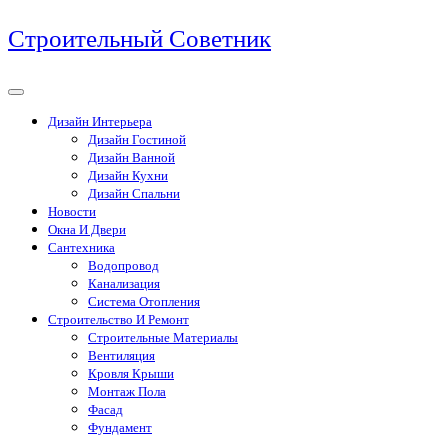
Перейти
Строительный Советник
к
содержимому
Дизайн Интерьера
Дизайн Гостиной
Дизайн Ванной
Дизайн Кухни
Дизайн Спальни
Новости
Окна И Двери
Сантехника
Водопровод
Канализация
Система Отопления
Строительство И Ремонт
Строительные Материалы
Вентиляция
Кровля Крыши
Монтаж Пола
Фасад
Фундамент