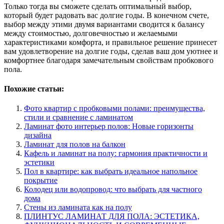
Только тогда вы сможете сделать оптимальный выбор,
который будет радовать вас долгие годы. В конечном счете,
выбор между этими двумя вариантами сводится к балансу
между стоимостью, долговечностью и желаемыми
характеристиками комфорта, и правильное решение принесет
вам удовлетворение на долгие годы, сделав ваш дом уютнее и
комфортнее благодаря замечательным свойствам пробкового
пола.
Похожие статьи:
Фото квартир с пробковыми полами: преимущества,
стили и сравнение с ламинатом
Ламинат фото интерьер полов: Новые горизонты
дизайна
Ламинат для полов на балкон
Кафель и ламинат на полу: гармония практичности и
эстетики
Пол в квартире: как выбрать идеальное напольное
покрытие
Колодец или водопровод: что выбрать для частного
дома
Стены из ламината как на полу
ПЛИНТУС ЛАМИНАТ ДЛЯ ПОЛА: ЭСТЕТИКА,