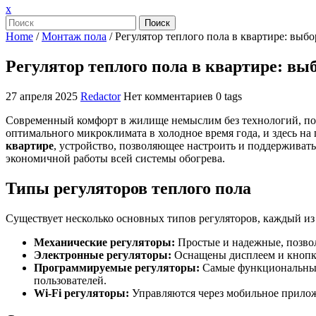
Закрыть
x
меню
Поиск
Home
/
Монтаж пола
/
Регулятор теплого пола в квартире: выбо
Регулятор теплого пола в квартире: вы
27 апреля 2025
Redactor
Нет комментариев
0 tags
Современный комфорт в жилище немыслим без технологий, по
оптимального микроклимата в холодное время года, и здесь н
квартире
, устройство, позволяющее настроить и поддерживат
экономичной работы всей системы обогрева.
Типы регуляторов теплого пола
Существует несколько основных типов регуляторов, каждый из
Механические регуляторы:
Простые и надежные, позво
Электронные регуляторы:
Оснащены дисплеем и кнопкам
Программируемые регуляторы:
Самые функциональные 
пользователей.
Wi-Fi регуляторы:
Управляются через мобильное приложе