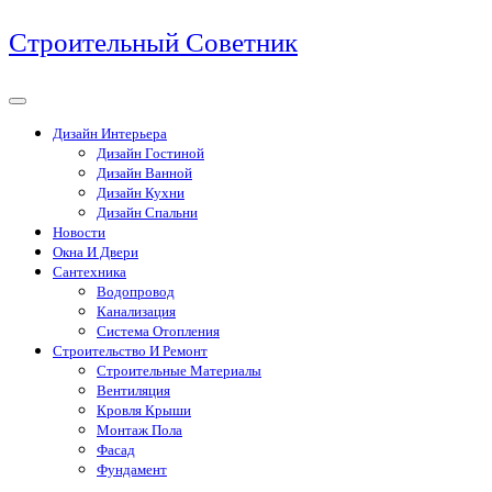
Перейти
Строительный Советник
к
содержимому
Дизайн Интерьера
Дизайн Гостиной
Дизайн Ванной
Дизайн Кухни
Дизайн Спальни
Новости
Окна И Двери
Сантехника
Водопровод
Канализация
Система Отопления
Строительство И Ремонт
Строительные Материалы
Вентиляция
Кровля Крыши
Монтаж Пола
Фасад
Фундамент