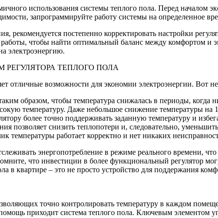
омичного использования системы теплого пола. Перед началом 
димости, запрограммируйте работу системы на определенное вре
ия, рекомендуется постепенно корректировать настройки регуля
работы, чтобы найти оптимальный баланс между комфортом и эк
 на электроэнергию.
 РЕГУЛЯТОРА ТЕПЛОГО ПОЛА
яет отличные возможности для экономии электроэнергии. Вот не
ким образом, чтобы температура снижалась в периоды, когда ник
окую температуру. Даже небольшое снижение температуры на 1-
лятору более точно поддерживать заданную температуру и избега
я позволяет снизить теплопотери и, следовательно, уменьшить
чик температуры работает корректно и нет никаких неисправност
тслеживать энергопотребление в режиме реального времени, что
омните, что инвестиции в более функциональный регулятор могу
ла в квартире – это не просто устройство для поддержания ком
зволяющих точно контролировать температуру в каждом помеще
 помощь приходит система теплого пола. Ключевым элементом уп