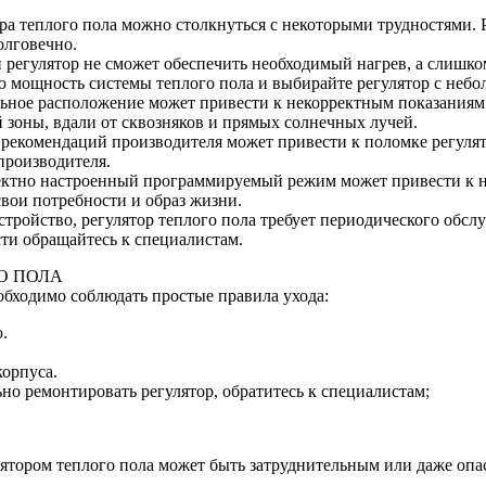
ра теплого пола можно столкнуться с некоторыми трудностями.
олговечно.
регулятор не сможет обеспечить необходимый нагрев, а слишко
 мощность системы теплого пола и выбирайте регулятор с небо
ное расположение может привести к некорректным показаниям т
 зоны, вдали от сквозняков и прямых солнечных лучей.
рекомендаций производителя может привести к поломке регулят
производителя.
ектно настроенный программируемый режим может привести к 
вои потребности и образ жизни.
стройство, регулятор теплого пола требует периодического обсл
сти обращайтесь к специалистам.
О ПОЛА
обходимо соблюдать простые правила ухода:
.
корпуса.
но ремонтировать регулятор, обратитесь к специалистам;
лятором теплого пола может быть затруднительным или даже опа