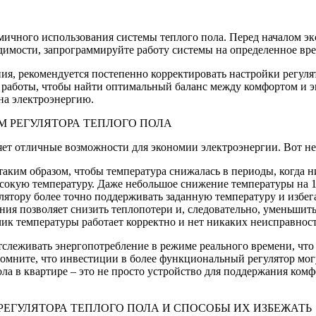
омичного использования системы теплого пола. Перед началом 
димости, запрограммируйте работу системы на определенное вре
ия, рекомендуется постепенно корректировать настройки регуля
работы, чтобы найти оптимальный баланс между комфортом и эк
 на электроэнергию.
 РЕГУЛЯТОРА ТЕПЛОГО ПОЛА
яет отличные возможности для экономии электроэнергии. Вот не
ким образом, чтобы температура снижалась в периоды, когда ник
окую температуру. Даже небольшое снижение температуры на 1-
лятору более точно поддерживать заданную температуру и избега
я позволяет снизить теплопотери и, следовательно, уменьшить
чик температуры работает корректно и нет никаких неисправност
тслеживать энергопотребление в режиме реального времени, что
омните, что инвестиции в более функциональный регулятор могу
ла в квартире – это не просто устройство для поддержания ком
ЕГУЛЯТОРА ТЕПЛОГО ПОЛА И СПОСОБЫ ИХ ИЗБЕЖАТЬ