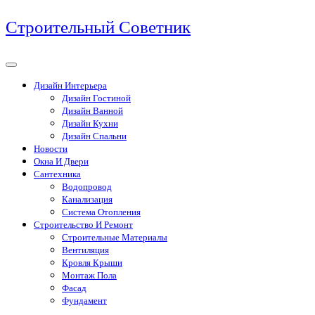
Перейти
Строительный Советник
к
содержимому
Дизайн Интерьера
Дизайн Гостиной
Дизайн Ванной
Дизайн Кухни
Дизайн Спальни
Новости
Окна И Двери
Сантехника
Водопровод
Канализация
Система Отопления
Строительство И Ремонт
Строительные Материалы
Вентиляция
Кровля Крыши
Монтаж Пола
Фасад
Фундамент