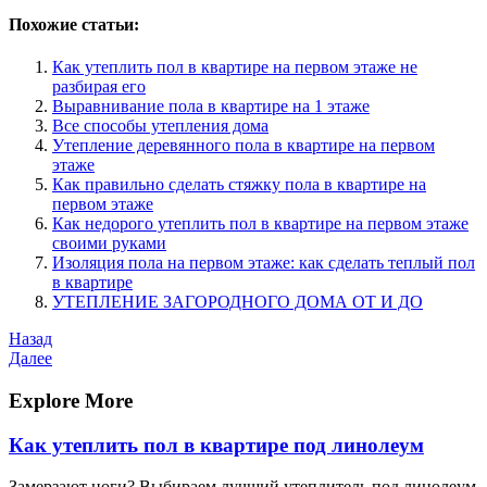
Похожие статьи:
Как утеплить пол в квартире на первом этаже не
разбирая его
Выравнивание пола в квартире на 1 этаже
Все способы утепления дома
Утепление деревянного пола в квартире на первом
этаже
Как правильно сделать стяжку пола в квартире на
первом этаже
Как недорого утеплить пол в квартире на первом этаже
своими руками
Изоляция пола на первом этаже: как сделать теплый пол
в квартире
УТЕПЛЕНИЕ ЗАГОРОДНОГО ДОМА ОТ И ДО
Навигация
Предыдущая
Назад
запись
Следующая
Далее
по
запись
записям
Explore More
Как утеплить пол в квартире под линолеум
Замерзают ноги? Выбираем лучший утеплитель под линолеум