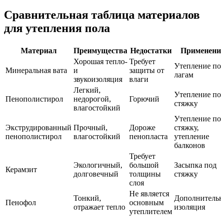
Сравнительная таблица материалов
для утепления пола
Материал
Преимущества
Недостатки
Применени
Хорошая тепло-
Требует
Утепление по
Минеральная вата
и
защиты от
лагам
звукоизоляция
влаги
Легкий,
Утепление п
Пенополистирол
недорогой,
Горючий
стяжку
влагостойкий
Утепление п
Экструдированный
Прочный,
Дороже
стяжку,
пенополистирол
влагостойкий
пенопласта
утепление
балконов
Требует
Экологичный,
большой
Засыпка под
Керамзит
долговечный
толщины
стяжку
слоя
Не является
Тонкий,
Дополнитель
Пенофол
основным
отражает тепло
изоляция
утеплителем