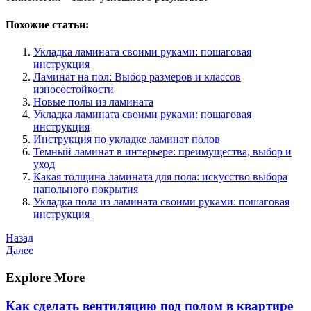
Похожие статьи:
Укладка ламината своими руками: пошаговая
инструкция
Ламинат на пол: Выбор размеров и классов
износостойкости
Новые полы из ламината
Укладка ламината своими руками: пошаговая
инструкция
Инструкция по укладке ламинат полов
Темный ламинат в интерьере: преимущества, выбор и
уход
Какая толщина ламината для пола: искусство выбора
напольного покрытия
Укладка пола из ламината своими руками: пошаговая
инструкция
Навигация
Предыдущая
Назад
запись
Следующая
Далее
по
запись
записям
Explore More
Как сделать вентиляцию под полом в квартире