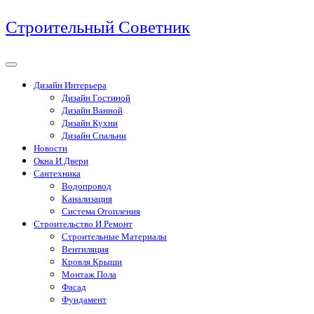
Перейти
Строительный Советник
к
содержимому
Дизайн Интерьера
Дизайн Гостиной
Дизайн Ванной
Дизайн Кухни
Дизайн Спальни
Новости
Окна И Двери
Сантехника
Водопровод
Канализация
Система Отопления
Строительство И Ремонт
Строительные Материалы
Вентиляция
Кровля Крыши
Монтаж Пола
Фасад
Фундамент