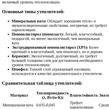
желаемый уровень теплоизоляции.
Основные типы утеплителей:
Минеральная вата:
Обладает хорошими тепло- и
звукоизоляционными свойствами, негорючая, но требует
пароизоляции.
Пенополистирол (пенопласт):
Легкий, влагостойкий,
недорогой, но менее экологичный, чем минеральная
вата.
Экструдированный пенополистирол (XPS):
Более
прочный и влагостойкий, чем пенопласт, но и дороже.
Керамзит:
Экологичный, долговечный, но требует
большей толщины слоя для достижения необходимого
уровня теплоизоляции.
Пенофол:
Тонкий слой отражающей изоляции,
используется в качестве дополнительного утеплителя.
Сравнительная таблица утеплителей:
Теплопроводность
Материал
Влагостойкость
Экол
(λ, Вт/(м·К))
Требует
Минеральная вата
0,035-0,045
Средн
пароизоляции