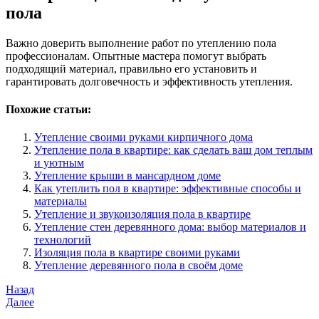
пола
Важно доверить выполнение работ по утеплению пола
профессионалам. Опытные мастера помогут выбрать
подходящий материал, правильно его установить и
гарантировать долговечность и эффективность утепления.
Похожие статьи:
Утепление своими руками кирпичного дома
Утепление пола в квартире: как сделать ваш дом теплым
и уютным
Утепление крыши в мансардном доме
Как утеплить пол в квартире: эффективные способы и
материалы
Утепление и звукоизоляция пола в квартире
Утепление стен деревянного дома: выбор материалов и
технологий
Изоляция пола в квартире своими руками
Утепление деревянного пола в своём доме
Навигация
Предыдущая
Назад
запись
Следующая
Далее
по
запись