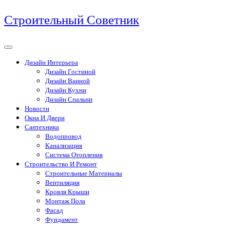
Перейти
Строительный Советник
к
содержимому
Дизайн Интерьера
Дизайн Гостиной
Дизайн Ванной
Дизайн Кухни
Дизайн Спальни
Новости
Окна И Двери
Сантехника
Водопровод
Канализация
Система Отопления
Строительство И Ремонт
Строительные Материалы
Вентиляция
Кровля Крыши
Монтаж Пола
Фасад
Фундамент