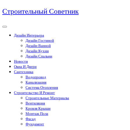
Перейти
Строительный Советник
к
содержимому
Дизайн Интерьера
Дизайн Гостиной
Дизайн Ванной
Дизайн Кухни
Дизайн Спальни
Новости
Окна И Двери
Сантехника
Водопровод
Канализация
Система Отопления
Строительство И Ремонт
Строительные Материалы
Вентиляция
Кровля Крыши
Монтаж Пола
Фасад
Фундамент