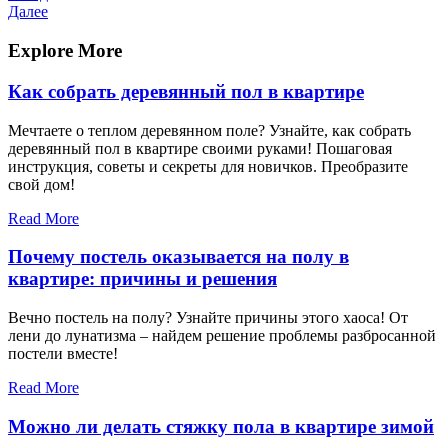
запись
Следующая
Далее
по
запись
записям
Explore More
Как собрать деревянный пол в квартире
Мечтаете о теплом деревянном поле? Узнайте, как собрать
деревянный пол в квартире своими руками! Пошаговая
инструкция, советы и секреты для новичков. Преобразите
свой дом!
Read More
Почему постель оказывается на полу в
квартире: причины и решения
Вечно постель на полу? Узнайте причины этого хаоса! От
лени до лунатизма – найдем решение проблемы разбросанной
постели вместе!
Read More
Можно ли делать стяжку пола в квартире зимой