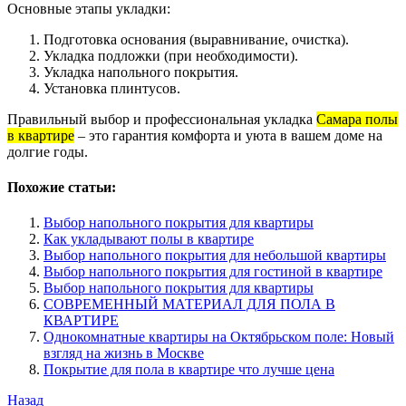
Основные этапы укладки:
Подготовка основания (выравнивание, очистка).
Укладка подложки (при необходимости).
Укладка напольного покрытия.
Установка плинтусов.
Правильный выбор и профессиональная укладка
Самара полы
в квартире
– это гарантия комфорта и уюта в вашем доме на
долгие годы.
Похожие статьи:
Выбор напольного покрытия для квартиры
Как укладывают полы в квартире
Выбор напольного покрытия для небольшой квартиры
Выбор напольного покрытия для гостиной в квартире
Выбор напольного покрытия для квартиры
СОВРЕМЕННЫЙ МАТЕРИАЛ ДЛЯ ПОЛА В
КВАРТИРЕ
Однокомнатные квартиры на Октябрьском поле: Новый
взгляд на жизнь в Москве
Покрытие для пола в квартире что лучше цена
Навигация
Предыдущая
Назад