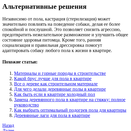
Альтернативные решения
Независимо от пола, кастрация (стерилизация) может
значительно повлиять на поведение собаки, делая ее более
спокойной и послушной. Это позволяет снизить агрессию,
предотвратить нежелательное размножение и улучшить общее
состояние здоровья питомца. Кроме того, ранняя
социализация и правильная дрессировка помогут
адаптировать собаку любого пола к жизни в квартире.
Похожие статьи:
Материалы и горные породы в строительстве
Какой брус лучше для пола в квартире
Все о дереве как строительном материале
Для чего делали деревянные полы в квартире
Как быть если в квартире холодный пол
Замена деревянного пола в квартире на стяжку: полное
руководство
Как выбрать оптимальный подогрев пола для квартиры
Деревянные лаги для пола в квартире
Навигация
Предыдущая
Назад
запись
Следующая
Далее