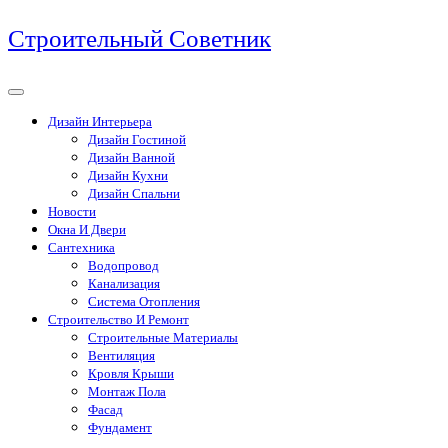
Перейти
Строительный Советник
к
содержимому
Дизайн Интерьера
Дизайн Гостиной
Дизайн Ванной
Дизайн Кухни
Дизайн Спальни
Новости
Окна И Двери
Сантехника
Водопровод
Канализация
Система Отопления
Строительство И Ремонт
Строительные Материалы
Вентиляция
Кровля Крыши
Монтаж Пола
Фасад
Фундамент