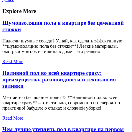
по
запись
записям
Explore More
Шумоизоляция пола в квартире без цементной
стяжки
Надоели шумные соседи? Узнай, как сделать эффективную
**шумоизоляцию пола без стяжки**! Легкие материалы,
быстрый монтаж и тишина в доме – это реально!
Read More
Наливной пол во всей квартире сразу:
преимущества, разновидности и технология
заливки
Мечтаете о бесшовном поле? ✨ **Наливной пол во всей
квартире сразу** – это стильно, современно и невероятно
практично! Забудьте о стыках и сложной уборке!
Read More
Чем лучше утеплить пол в квартире на первом