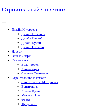
Перейти
Строительный Советник
к
содержимому
Дизайн Интерьера
Дизайн Гостиной
Дизайн Ванной
Дизайн Кухни
Дизайн Спальни
Новости
Окна И Двери
Сантехника
Водопровод
Канализация
Система Отопления
Строительство И Ремонт
Строительные Материалы
Вентиляция
Кровля Крыши
Монтаж Пола
Фасад
Фундамент