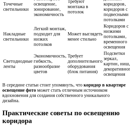
Требуют
Точечные
освещение‚
коридоров‚
монтажа в
светильники
зонирование‚
коридоров с
потолок
экономичность
подвесными
потолками
Коридоров с
Легкий монтаж‚
низкими
Накладные
подходит для
Может выглядеть
потолками‚
светильники
низких
менее стильно
временного
потолков
освещения
Подсветки
Экономичность‚
Требует
зеркал‚
Светодиодные
гибкость‚
дополнительного
картин‚ ниш
ленты
разнообразие
оборудования
декоративно
цветов
(блок питания)
освещения
В середине статьи стоит упомянуть‚ что
коридор в квартире
освещение фото
может стать отличным источником
вдохновения для создания собственного уникального
дизайна.
Практические советы по освещению
коридора