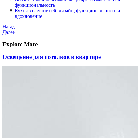
функциональность
Кухня за лестницей: дизайн, функциональность и
вдохновение
Навигация
Предыдущая
Назад
запись
Следующая
Далее
по
запись
записям
Explore More
Освещение для потолков в квартире