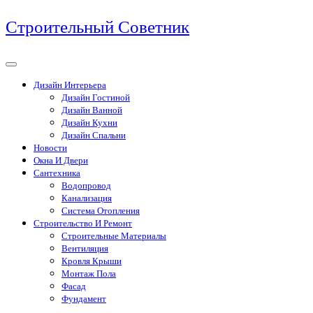
Перейти
Строительный Советник
к
содержимому
Дизайн Интерьера
Дизайн Гостиной
Дизайн Ванной
Дизайн Кухни
Дизайн Спальни
Новости
Окна И Двери
Сантехника
Водопровод
Канализация
Система Отопления
Строительство И Ремонт
Строительные Материалы
Вентиляция
Кровля Крыши
Монтаж Пола
Фасад
Фундамент