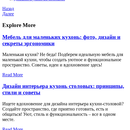
Навигация
Предыдущая
Назад
запись
Следующая
Далее
по
запись
записям
Explore More
Мебель для маленьких кухонь: фото, дизайн и
секреты эргономики
Маленькая кухня? Не беда! Подберем идеальную мебель для
маленькой кухни, чтобы создать уютное и функциональное
пространство. Советы, идеи и вдохновение здесь!
Read More
Дизайн интерьера кухонь столовых: принципы,
стили и советы
Ищете вдохновение для дизайна интерьера кухни-столовой?
Создайте пространство, где приятно готовить, есть и
общаться! Уют, стиль и функциональность – все в одном
месте.
Read More