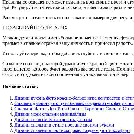
Правильное освещение может изменить восприятие цвета и ат
бра. Регулируйте интенсивность света, чтобы создать различн
Рассмотрите возможность использования диммеров для регулир
НЕ ЗАБЫВАЙТЕ О ДЕТАЛЯХ
Мелкие детали могут иметь большое значение. Растения, фот
предмет в спальне отражал вашу личность и приносил радость.
Используйте зеркала, чтобы добавить глубины и света в комна
Создание спальни, в которой доминирует красный цвет, может 
пространство, которое будет радовать вас долгие годы. Помни
фото», и создавайте свой собственный уникальный интерьер.
Похожие статьи:
Дизайн кухонь фото красно-белые: игра контрастов и ст
Спальня дизайн фото цвет белый: создаем атмосферу чис
Спальни: Фото, Дизайн и Окна ⎼ Гармония Света и Стил
Дизайн моей спальни минимализм
Дизайн спальни если кровать у стены
Дизайн спальни в стиле прованс своими руками
Дизайн спальни в частном доме: создаем уют и комфорт