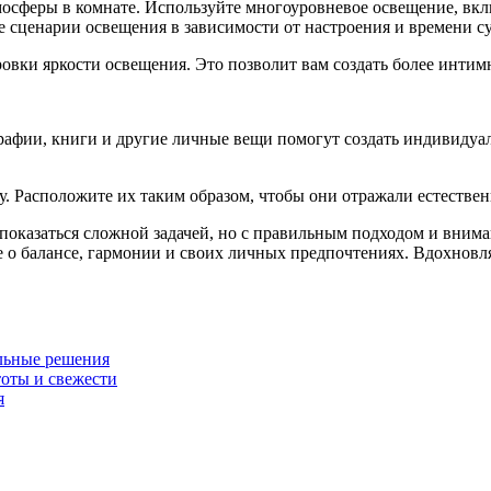
мосферы в комнате. Используйте многоуровневое освещение, вк
ые сценарии освещения в зависимости от настроения и времени су
овки яркости освещения. Это позволит вам создать более инти
ографии, книги и другие личные вещи помогут создать индивиду
ту. Расположите их таким образом, чтобы они отражали естестве
показаться сложной задачей, но с правильным подходом и внима
те о балансе, гармонии и своих личных предпочтениях. Вдохнов
ильные решения
тоты и свежести
я