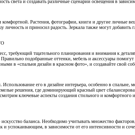
ость света и создавать различные сценарии освещения в зависим
 и комфортной. Растения, фотографии, книги и другие личные 
у личность и приносил радость. Зеркала также могут добавить г
ТО
цесс, требующий тщательного планирования и внимания к деталя
 Правильно подобранные оттенки, мебель и аксессуары помогут с
нными в «спальня дизайн в красном фото», и создавайте свой с
 Использование его в дизайне интерьера, особенно в спальне, м
т смелые решения, где доминирующий красный цвет сбалансирова
ссмотрим ключевые аспекты создания стильного и комфортного и
 искусство баланса. Необходимо учитывать множество факторов,
к и успокаивающим, в зависимости от его интенсивности и соче