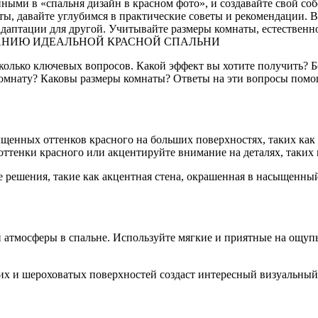
нными в «спальня дизайн в красном фото», и создавайте свой с
ы, давайте углубимся в практические советы и рекомендации. В
 адаптации для другой. Учитывайте размеры комнаты, естествен
АНИЮ ИДЕАЛЬНОЙ КРАСНОЙ СПАЛЬНИ
есколько ключевых вопросов. Какой эффект вы хотите получить
омнату? Каковы размеры комнаты? Ответы на эти вопросы помог
щенных оттенков красного на больших поверхностях, таких как
оттенки красного или акцентируйте внимание на деталях, таких
 решения, такие как акцентная стена, окрашенная в насыщенный
атмосферы в спальне. Используйте мягкие и приятные на ощупь 
ких и шероховатых поверхностей создаст интересный визуальный