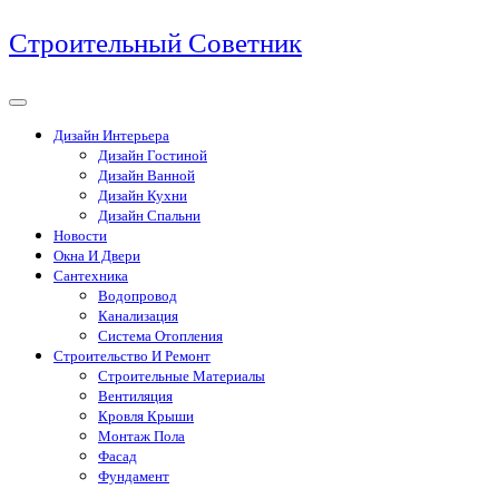
Перейти
Строительный Советник
к
содержимому
Дизайн Интерьера
Дизайн Гостиной
Дизайн Ванной
Дизайн Кухни
Дизайн Спальни
Новости
Окна И Двери
Сантехника
Водопровод
Канализация
Система Отопления
Строительство И Ремонт
Строительные Материалы
Вентиляция
Кровля Крыши
Монтаж Пола
Фасад
Фундамент