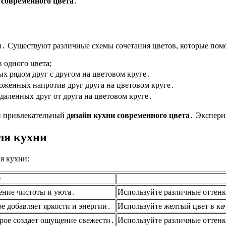
 современного цвета
․
и․ Существуют различные схемы сочетания цветов, которые пом
 одного цвета;
х рядом друг с другом на цветовом круге․
оженных напротив друг друга на цветовом круге․
даленных друг от друга на цветовом круге․
 и привлекательный
дизайн кухни современного цвета
․ Экспери
ля кухни
я кухни:
е
ение чистоты и уюта․
Используйте различные оттенк
е добавляет яркости и энергии․
Используйте желтый цвет в кач
орое создает ощущение свежести․
Используйте различные оттенк