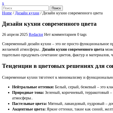
Закрыть
x
меню
Поиск
Home
/
Дизайн кухни
/
Дизайн кухни современного цвета
Дизайн кухни современного цвета
26 апреля 2025
Redactor
Нет комментариев
0 tags
Современный дизайн кухни – это не просто функциональное пр
желаемой атмосферы․
Дизайн кухни современного цвета
може
тщательно продумать сочетание цветов, фактур и материалов,
Тенденции в цветовых решениях для с
Современные кухни тяготеют к минимализму и функциональнос
Нейтральные оттенки:
Белый, серый, бежевый – это кла
Природные тона:
Зеленый, коричневый, терракотовый –
атмосферы․
Пастельные цвета:
Мятный, лавандовый, пудровый – до
Акцентные цвета:
Яркие оттенки, такие как синий, жел