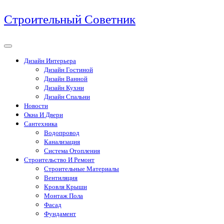
Перейти
Строительный Советник
к
содержимому
Дизайн Интерьера
Дизайн Гостиной
Дизайн Ванной
Дизайн Кухни
Дизайн Спальни
Новости
Окна И Двери
Сантехника
Водопровод
Канализация
Система Отопления
Строительство И Ремонт
Строительные Материалы
Вентиляция
Кровля Крыши
Монтаж Пола
Фасад
Фундамент