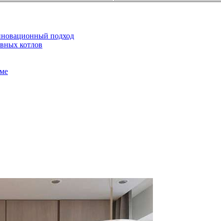
инновационный подход
ивных котлов
оме