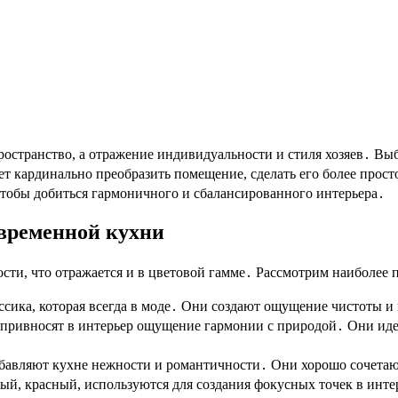
остранство, а отражение индивидуальности и стиля хозяев․ Вы
т кардинально преобразить помещение, сделать его более прос
 чтобы добиться гармоничного и сбалансированного интерьера․
овременной кухни
ти, что отражается и в цветовой гамме․ Рассмотрим наиболее 
ссика, которая всегда в моде․ Они создают ощущение чистоты и
 привносят в интерьер ощущение гармонии с природой․ Они иде
бавляют кухне нежности и романтичности․ Они хорошо сочетаю
тый, красный, используются для создания фокусных точек в инт