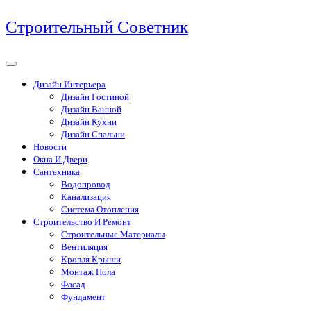
Перейти
Строительный Советник
к
содержимому
Дизайн Интерьера
Дизайн Гостиной
Дизайн Ванной
Дизайн Кухни
Дизайн Спальни
Новости
Окна И Двери
Сантехника
Водопровод
Канализация
Система Отопления
Строительство И Ремонт
Строительные Материалы
Вентиляция
Кровля Крыши
Монтаж Пола
Фасад
Фундамент