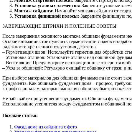
Монтаж стартовой полосы:
Закрепите стартовую полосу
Установка угловых элементов:
Закрепите угловые элем
Монтаж сайдинга:
Начинайте монтаж сайдинга от старто
Установка финишной полосы:
Закрепите финишную поло
ЗАВЕРШАЮЩИЕ ШТРИХИ И ПОЛЕЗНЫЕ СОВЕТЫ
После завершения основного монтажа обшивки фундамента нео
Особое внимание стоит уделить герметизации стыков и обработ
надежности крепления и отсутствия дефектов.
– Герметизация швов: Используйте герметик для обработки ст
– Установка отливов: Установите отливы над обшивкой фундаме
– Вентиляция: Предусмотрите вентиляционные отверстия в обш
– Уход за обшивкой: Регулярно очищайте обшивку от грязи и 
При выборе материалов для обшивки фундамента не стоит экон
фундамента. Как обшивать фундамент дома – процесс, требующи
к профессионалам, которые выполнят обшивку быстро и качест
Не забывайте про утепление фундамента. Обшивка фундамента 
Использование утеплителя между фундаментом и обшивкой пом
Похожие статьи:
Фасад дома из сайдинга с фото