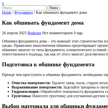
Закрыть
x
меню
Поиск
Home
/
Фундамент
/
Как обшивать фундамент дома
Как обшивать фундамент дома
26 апреля 2025
Redactor
Нет комментариев
0 tags
Обшивка фундамента дома – это важный этап строительства ил
среды. Правильно выполненная обшивка предотвращает проник
обшивки зависит от типа фундамента, климатических условий
ответственного подхода, так как от этого зависит долговечнос
Подготовка к обшивке фундамента
Прежде чем приступить к обшивке фундамента, необходимо тща
Очистка поверхности:
Удалите грязь, пыль, старую штук
Выравнивание поверхности:
Заделайте трещины и скол
Гидроизоляция:
Обработайте поверхность фундамента ги
Грунтовка:
Нанесите грунтовку для улучшения адгезии
Выбор материала для обшивки фундам