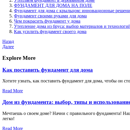
Утепляем фундамент в деревянном доме
ФУНДАМЕНТ ДЛЯ ДОМА НА ПОЛЕ
Фундамент для дома с крыльцом: инновационные решени
Фундамент своими руками для дома
Чем покрасить фундамент у дома
Утепление дома из бруса: выбор материалов и технологи
Как усилить фундамент своего дома
Навигация
Предыдущая
Назад
запись
Следующая
Далее
по
запись
записям
Explore More
Как поставить фундамент для дома
Хотите узнать, как поставить фундамент для дома, чтобы он 
Read More
Дом из фундамента: выбор, типы и использовани
Мечтаешь о своем доме? Начни с правильного фундамента! Наш
легко!
Read More