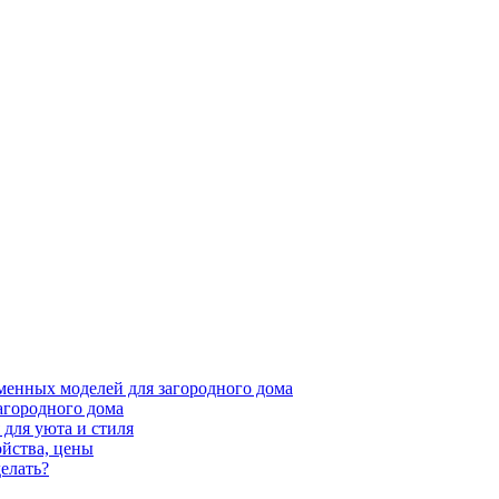
менных моделей для загородного дома
агородного дома
для уюта и стиля
ойства, цены
елать?