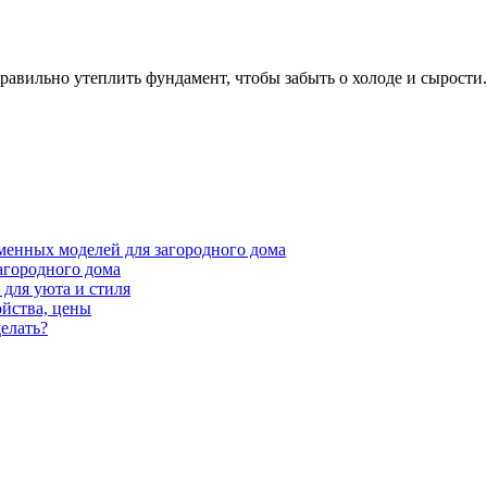
правильно утеплить фундамент, чтобы забыть о холоде и сырости
менных моделей для загородного дома
агородного дома
для уюта и стиля
ойства, цены
елать?