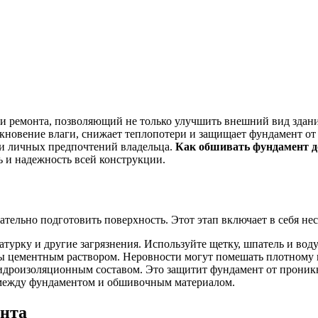
и ремонта, позволяющий не только улучшить внешний вид здани
новение влаги, снижает теплопотери и защищает фундамент от
 и личных предпочтений владельца.
Как обшивать фундамент 
ть и надежность всей конструкции.
тельно подготовить поверхность. Этот этап включает в себя не
атурку и другие загрязнения. Используйте щетку, шпатель и воду
ы цементным раствором. Неровности могут помешать плотному
дроизоляционным составом. Это защитит фундамент от проникн
 между фундаментом и обшивочным материалом.
ента