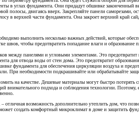
 по периметру фундамента. Она будет служить опорой для перво
енты в углах фундамента. Они придадут обшивке законченный в
вой полосы, двигаясь вверх. Закрепляйте панели саморезами, ос
су в верхней части фундамента. Она закроет верхний край сай
бходимо выполнить несколько важных действий, которые обеспе
ке швов, чтобы предотвратить попадание влаги и образование п
ыков между панелями и угловыми элементами. Это предотвратит
нта для отвода воды от стен дома. Это предотвратит образовани
ивке фундамента для обеспечения циркуляции воздуха и предот
пыли. При необходимости подкрашивайте или обрабатывайте защ
омить на качестве. Дешевые материалы могут быстро потерять 
й внимательного подхода и соблюдения технологии. Поэтому, ес
венно.
– отличная возможность дополнительно утеплить дом, что позво
ожет создать комфортный микроклимат в доме и защитить фунд