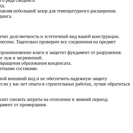
го ряда сайдинга.
ид.
тавляя небольшой зазор для температурного расширения.
динга.
чат долговечность и эстетичный вид вашей конструкции.
лесени. Тщательно проверьте все соединения на предмет
 проникновение влаги и защитит фундамент от разрушения.
е луж и загрязнений.
вращения образования конденсата.
итными составами.
свой внешний вид и не обеспечить надежную защиту
ли у вас нет опыта в строительных работах, лучше обратиться
лит снизить затраты на отопление в зимний период;
амент от промерзания.