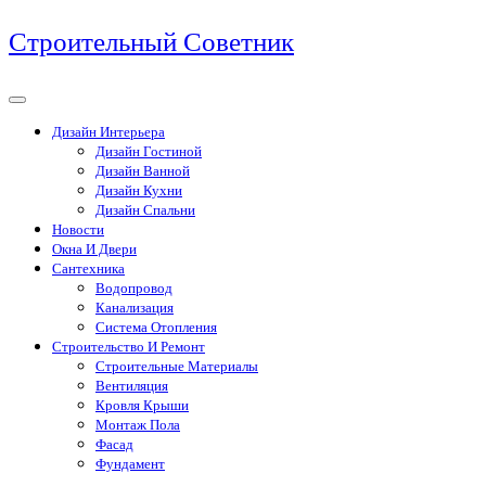
Перейти
Строительный Советник
к
содержимому
Дизайн Интерьера
Дизайн Гостиной
Дизайн Ванной
Дизайн Кухни
Дизайн Спальни
Новости
Окна И Двери
Сантехника
Водопровод
Канализация
Система Отопления
Строительство И Ремонт
Строительные Материалы
Вентиляция
Кровля Крыши
Монтаж Пола
Фасад
Фундамент