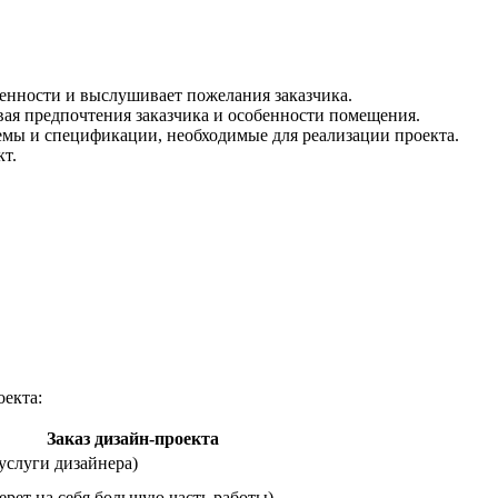
бенности и выслушивает пожелания заказчика.
вая предпочтения заказчика и особенности помещения.
емы и спецификации, необходимые для реализации проекта.
кт.
оекта:
Заказ дизайн-проекта
услуги дизайнера)
ерет на себя большую часть работы)