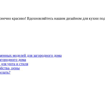
сконечно красиво! Вдохновляйтесь нашим дизайном для кухни по
менных моделей для загородного дома
агородного дома
для уюта и стиля
ойства, цены
елать?