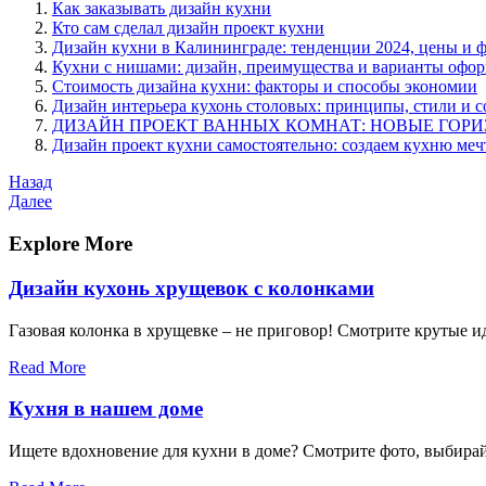
Как заказывать дизайн кухни
Кто сам сделал дизайн проект кухни
Дизайн кухни в Калининграде: тенденции 2024, цены и 
Кухни с нишами: дизайн, преимущества и варианты офо
Стоимость дизайна кухни: факторы и способы экономии
Дизайн интерьера кухонь столовых: принципы, стили и 
ДИЗАЙН ПРОЕКТ ВАННЫХ КОМНАТ: НОВЫЕ ГОРИ
Дизайн проект кухни самостоятельно: создаем кухню меч
Навигация
Предыдущая
Назад
запись
Следующая
Далее
по
запись
записям
Explore More
Дизайн кухонь хрущевок с колонками
Газовая колонка в хрущевке – не приговор! Смотрите крутые и
Read More
Кухня в нашем доме
Ищете вдохновение для кухни в доме? Смотрите фото, выбирай