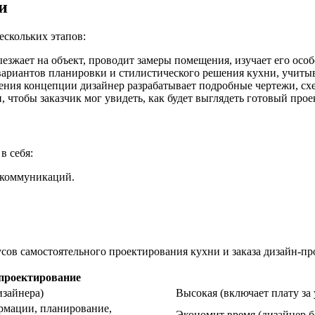
и
ескольких этапов:
езжает на объект, проводит замеры помещения, изучает его осо
вариантов планировки и стилистического решения кухни, учиты
ния концепции дизайнер разрабатывает подробные чертежи, сх
чтобы заказчик мог увидеть, как будет выглядеть готовый прое
в себя:
 коммуникаций.
ов самостоятельного проектирования кухни и заказа дизайн-пр
проектирование
изайнера)
Высокая (включает плату за 
рмации, планирование,
Экономит время (дизайнер б