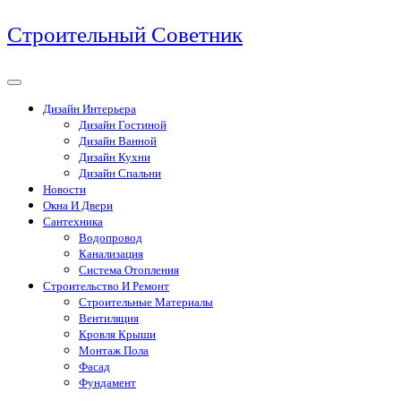
Перейти
Строительный Советник
к
содержимому
Дизайн Интерьера
Дизайн Гостиной
Дизайн Ванной
Дизайн Кухни
Дизайн Спальни
Новости
Окна И Двери
Сантехника
Водопровод
Канализация
Система Отопления
Строительство И Ремонт
Строительные Материалы
Вентиляция
Кровля Крыши
Монтаж Пола
Фасад
Фундамент