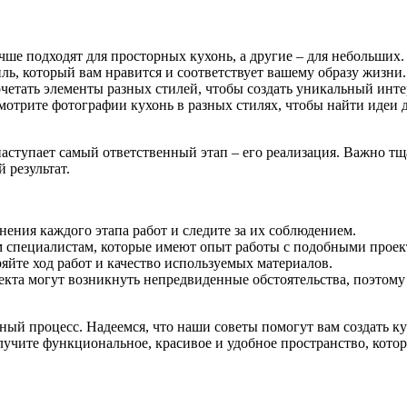
ше подходят для просторных кухонь, а другие – для небольших.
ль, который вам нравится и соответствует вашему образу жизни.
очетать элементы разных стилей, чтобы создать уникальный инте
смотрите фотографии кухонь в разных стилях, чтобы найти идеи д
 наступает самый ответственный этап – его реализация. Важно т
 результат.
ения каждого этапа работ и следите за их соблюдением.
 специалистам, которые имеют опыт работы с подобными проек
яйте ход работ и качество используемых материалов.
екта могут возникнуть непредвиденные обстоятельства, поэтому
ьный процесс. Надеемся, что наши советы помогут вам создать 
олучите функциональное, красивое и удобное пространство, которо