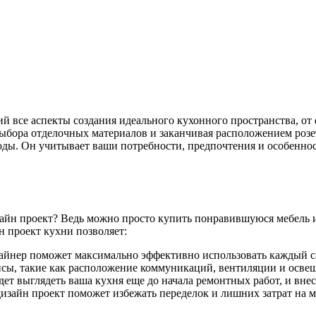
 все аспекты создания идеального кухонного пространства, от 
 выбора отделочных материалов и заканчивая расположением роз
 годы. Он учитывает ваши потребности, предпочтения и особенн
зайн проект? Ведь можно просто купить понравившуюся мебель и 
 проект кухни позволяет:
йнер поможет максимально эффективно использовать каждый са
сы, такие как расположение коммуникаций, вентиляции и освещ
дет выглядеть ваша кухня еще до начала ремонтных работ, и вн
зайн проект поможет избежать переделок и лишних затрат на м