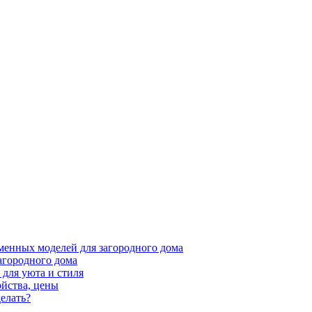
менных моделей для загородного дома
агородного дома
для уюта и стиля
ойства, цены
елать?