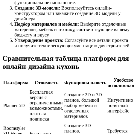
функциональное наполнение.
Создание 3D-модели:
Воспользуйтесь онлайн-
конструктором или закажите создание 3D-модели у
дизайнера.
Подбор материалов и мебели:
Выберите отделочные
материалы, мебель и технику, соответствующие вашему
бюджету и вкусу.
Утверждение проекта:
Согласуйте все детали проекта
и получите техническую документацию для строителей.
Сравнительная таблица платформ для
онлайн-дизайна кухонь
Удобство
Платформа
Стоимость
Функциональность
использова
Бесплатная
Создание 2D и 3D
версия с
планов, большой
Интуитивно
ограниченными
Planner 5D
выбор мебели и
понятный
возможностями,
отделочных
интерфейс
платная
материалов
подписка
Создание 3D
Roomstyler
планов,
Требуется
3D Home
Бесплатно