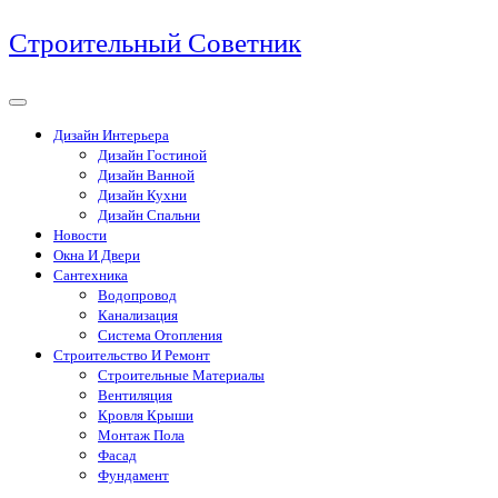
Перейти
Строительный Советник
к
содержимому
Дизайн Интерьера
Дизайн Гостиной
Дизайн Ванной
Дизайн Кухни
Дизайн Спальни
Новости
Окна И Двери
Сантехника
Водопровод
Канализация
Система Отопления
Строительство И Ремонт
Строительные Материалы
Вентиляция
Кровля Крыши
Монтаж Пола
Фасад
Фундамент