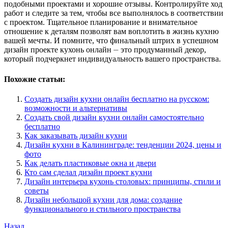
подобными проектами и хорошие отзывы. Контролируйте ход
работ и следите за тем, чтобы все выполнялось в соответствии
с проектом. Тщательное планирование и внимательное
отношение к деталям позволят вам воплотить в жизнь кухню
вашей мечты. И помните, что финальный штрих в успешном
дизайн проекте кухонь онлайн ⏤ это продуманный декор,
который подчеркнет индивидуальность вашего пространства.
Похожие статьи:
Создать дизайн кухни онлайн бесплатно на русском:
возможности и альтернативы
Создать свой дизайн кухни онлайн самостоятельно
бесплатно
Как заказывать дизайн кухни
Дизайн кухни в Калининграде: тенденции 2024, цены и
фото
Как делать пластиковые окна и двери
Кто сам сделал дизайн проект кухни
Дизайн интерьера кухонь столовых: принципы, стили и
советы
Дизайн небольшой кухни для дома: создание
функционального и стильного пространства
Навигация
Предыдущая
Назад