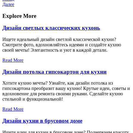
запись
Следующая
Далее
по
запись
записям
Explore More
Дизайн светлых классических кухонь
Ищете идеальный дизайн светлой классической кухни?
Смотрите фото, вдохновляйтесь идеями и создайте кухню
своей мечты! Элегантность и уют в каждой детали.
Read More
Дизайн потолка гипсокартон для кухни
Хотите кухню мечты? Узнайте, как дизайн потолка из
гипсокартона преобразит вашу кухню! Крутые идеи, советы и
вдохновение для ремонта своими руками. Сделайте кухню
стильной и функциональной!
Read More
Дизайн кухни в брусовом доме
Ищете идеи для кухни в брусовом доме? Подчеркнем красоту