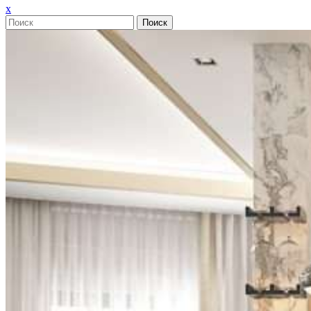
Закрыть
x
меню
Поиск