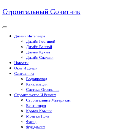
Перейти
Строительный Советник
к
содержимому
Дизайн Интерьера
Дизайн Гостиной
Дизайн Ванной
Дизайн Кухни
Дизайн Спальни
Новости
Окна И Двери
Сантехника
Водопровод
Канализация
Система Отопления
Строительство И Ремонт
Строительные Материалы
Вентиляция
Кровля Крыши
Монтаж Пола
Фасад
Фундамент