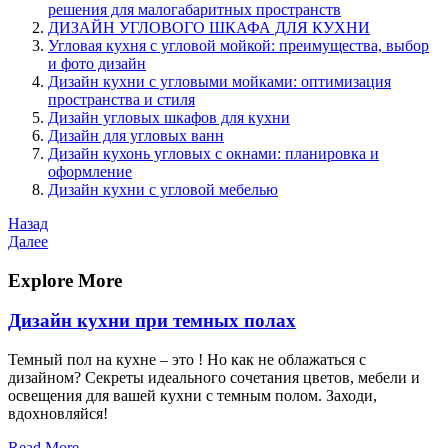
решения для малогабаритных пространств
ДИЗАЙН УГЛОВОГО ШКАФА ДЛЯ КУХНИ
Угловая кухня с угловой мойкой: преимущества, выбор
и фото дизайн
Дизайн кухни с угловыми мойками: оптимизация
пространства и стиля
Дизайн угловых шкафов для кухни
Дизайн для угловых ванн
Дизайн кухонь угловых с окнами: планировка и
оформление
Дизайн кухни с угловой мебелью
Навигация
Предыдущая
Назад
запись
Следующая
Далее
по
запись
записям
Explore More
Дизайн кухни при темных полах
Темный пол на кухне – это ! Но как не облажаться с
дизайном? Секреты идеального сочетания цветов, мебели и
освещения для вашей кухни с темным полом. Заходи,
вдохновляйся!
Read More