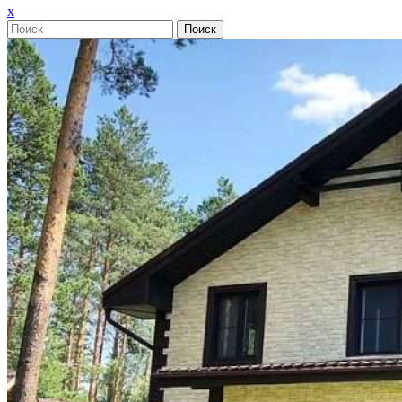
Закрыть
x
меню
Поиск