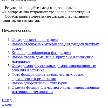
– Регулярно очищайте фасад от грязи и пыли.
– Своевременно устраняйте трещины и повреждения.
– Обрабатывайте деревянные фасады специальными
защитными составами.
Похожие статьи:
Фасад для кирпичного дома
Выбор отделочных материалов для фасадов частных
домов
Кирпич для облицовки фасада дома
Выбор фасада дома: типы, критерии и сравнение
материалов
Фасад домов двухэтажных домов: инновационные
решения и эстетика
Фото фасадов одноэтажных частных домов:
вдохновение и реализация
Выбор декоративной штукатурки
Отделка фасадов для частного дома: инновационные
материалы и технологии
Навигация
Предыдущая
Назад
запись
Следующая
Далее
по