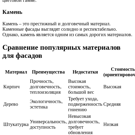
цветовой гамме.
Камень
Камень – это престижный и долговечный материал.
Каменные фасады выглядят солидно и респектабельно.
Однако‚ камень является одним из самых дорогих материалов.
Сравнение популярных материалов
для фасадов
Стоимость
Материал
Преимущества
Недостатки
(ориентировоч
Прочность‚
Высокая
Кирпич
долговечность‚
стоимость‚
Высокая
теплоизоляция
большой вес
Требует ухода‚
Экологичность‚
Дерево
подверженность
Средняя
эстетика
гниению
Невысокая
Универсальность‚
долговечность‚
Штукатурка
Низкая
доступность
требует
обновления