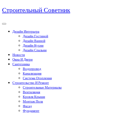
Перейти
Строительный Советник
к
содержимому
Дизайн Интерьера
Дизайн Гостиной
Дизайн Ванной
Дизайн Кухни
Дизайн Спальни
Новости
Окна И Двери
Сантехника
Водопровод
Канализация
Система Отопления
Строительство И Ремонт
Строительные Материалы
Вентиляция
Кровля Крыши
Монтаж Пола
Фасад
Фундамент