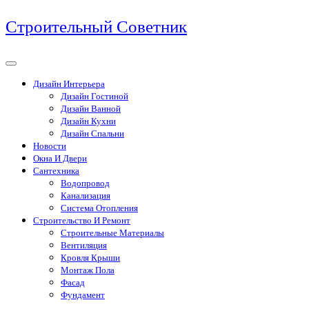
Перейти
Строительный Советник
к
содержимому
Дизайн Интерьера
Дизайн Гостиной
Дизайн Ванной
Дизайн Кухни
Дизайн Спальни
Новости
Окна И Двери
Сантехника
Водопровод
Канализация
Система Отопления
Строительство И Ремонт
Строительные Материалы
Вентиляция
Кровля Крыши
Монтаж Пола
Фасад
Фундамент