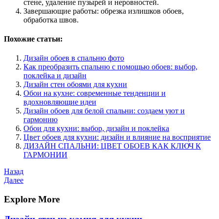
стене, удаление пузырей и неровностей.
Завершающие работы: обрезка излишков обоев,
обработка швов.
Похожие статьи:
Дизайн обоев в спальню фото
Как преобразить спальню с помощью обоев: выбор,
поклейка и дизайн
Дизайн стен обоями для кухни
Обои на кухне: современные тенденции и
вдохновляющие идеи
Дизайн обоев для белой спальни: создаем уют и
гармонию
Обои для кухни: выбор, дизайн и поклейка
Цвет обоев для кухни: дизайн и влияние на восприятие
ДИЗАЙН СПАЛЬНИ: ЦВЕТ ОБОЕВ КАК КЛЮЧ К
ГАРМОНИИ
Навигация
Предыдущая
Назад
запись
Следующая
Далее
по
запись
записям
Explore More