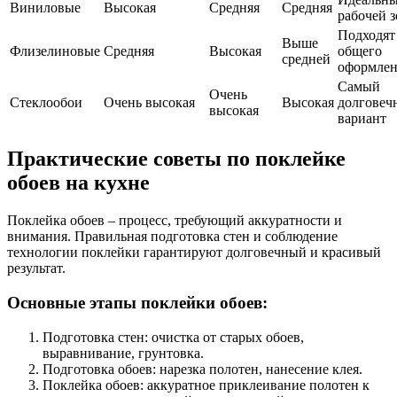
Виниловые
Высокая
Средняя
Средняя
рабочей 
Подходят
Выше
Флизелиновые
Средняя
Высокая
общего
средней
оформле
Самый
Очень
Стеклообои
Очень высокая
Высокая
долговеч
высокая
вариант
Практические советы по поклейке
обоев на кухне
Поклейка обоев – процесс, требующий аккуратности и
внимания. Правильная подготовка стен и соблюдение
технологии поклейки гарантируют долговечный и красивый
результат.
Основные этапы поклейки обоев:
Подготовка стен: очистка от старых обоев,
выравнивание, грунтовка.
Подготовка обоев: нарезка полотен, нанесение клея.
Поклейка обоев: аккуратное приклеивание полотен к