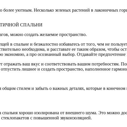
его более уютным. Несколько зеленых растений в лаконичных г
ТИЧНОЙ СПАЛЬНИ
агов, можно создать желаемое пространство.
ей в спальне и безжалостно избавьтесь от того, чем не пользует
твительно необходима, и расставьте ее таким образом, чтобы ос
о экономию, а про осознанный выбор. Отдавайте предпочтение 
дет отражать ваш вкус и соответствовать вашим потребностям. П
, отпустить лишнее и создать пространство, наполненное гармон
общим стилем и забыть о важных деталях, которые в конечном 
ша спальня хорошо изолирована от внешнего шума. Это можно д
и стеклопакетов с повышенной звукоизоляцией.