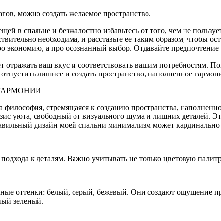
агов, можно создать желаемое пространство.
ей в спальне и безжалостно избавьтесь от того, чем не пользует
твительно необходима, и расставьте ее таким образом, чтобы ос
о экономию, а про осознанный выбор. Отдавайте предпочтение 
дет отражать ваш вкус и соответствовать вашим потребностям. П
, отпустить лишнее и создать пространство, наполненное гармон
 ГАРМОНИИ
 а философия, стремящаяся к созданию пространства, наполнен
зис уюта, свободный от визуального шума и лишних деталей. Эт
авильный дизайн моей спальни минимализм может кардинально у
подхода к деталям. Важно учитывать не только цветовую палитр
ые оттенки: белый, серый, бежевый. Они создают ощущение про
ный зеленый.