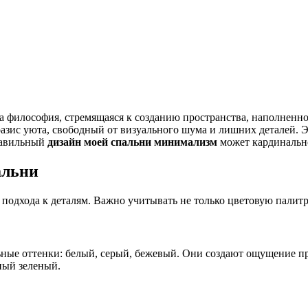
 а философия, стремящаяся к созданию пространства, наполнен
 оазис уюта, свободный от визуального шума и лишних деталей. 
равильный
дизайн моей спальни минимализм
может кардинально
альни
подхода к деталям. Важно учитывать не только цветовую палитр
ые оттенки: белый, серый, бежевый. Они создают ощущение про
ный зеленый.