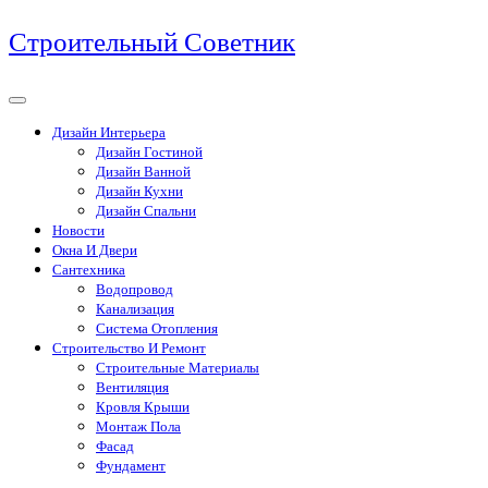
Перейти
Строительный Советник
к
содержимому
Дизайн Интерьера
Дизайн Гостиной
Дизайн Ванной
Дизайн Кухни
Дизайн Спальни
Новости
Окна И Двери
Сантехника
Водопровод
Канализация
Система Отопления
Строительство И Ремонт
Строительные Материалы
Вентиляция
Кровля Крыши
Монтаж Пола
Фасад
Фундамент