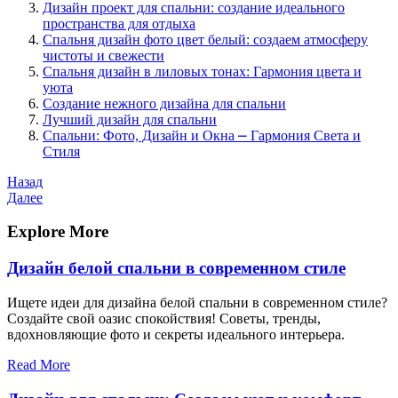
Дизайн проект для спальни: создание идеального
пространства для отдыха
Спальня дизайн фото цвет белый: создаем атмосферу
чистоты и свежести
Спальня дизайн в лиловых тонах: Гармония цвета и
уюта
Создание нежного дизайна для спальни
Лучший дизайн для спальни
Спальни: Фото, Дизайн и Окна ⎼ Гармония Света и
Стиля
Навигация
Предыдущая
Назад
запись
Следующая
Далее
по
запись
записям
Explore More
Дизайн белой спальни в современном стиле
Ищете идеи для дизайна белой спальни в современном стиле?
Создайте свой оазис спокойствия! Советы, тренды,
вдохновляющие фото и секреты идеального интерьера.
Read More