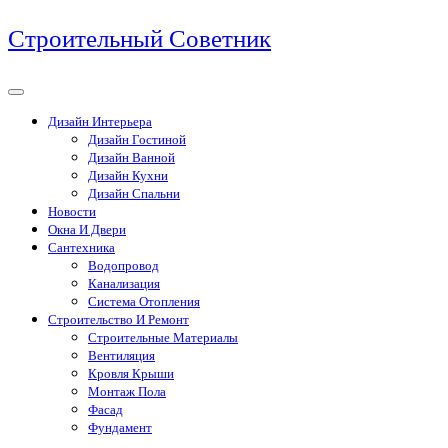
Перейти
Строительный Советник
к
содержимому
Дизайн Интерьера
Дизайн Гостиной
Дизайн Ванной
Дизайн Кухни
Дизайн Спальни
Новости
Окна И Двери
Сантехника
Водопровод
Канализация
Система Отопления
Строительство И Ремонт
Строительные Материалы
Вентиляция
Кровля Крыши
Монтаж Пола
Фасад
Фундамент