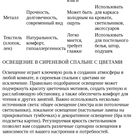
влаги
Использовать
Прочность,
Может быть
для каркаса
Металл
долговечность,
холодным на
кровати,
современный вид
ощупь
светильников,
аксессуаров
Легко
Использовать
Текстиль
Натуральность,
мнется,
для постельного
(хлопок,
комфорт,
требует
белья, штор,
лен)
гипоаллергенность
глажки
подушек
ОСВЕЩЕНИЕ В СИРЕНЕВОЙ СПАЛЬНЕ С ЦВЕТАМИ
Освещение играет ключевую роль в создании атмосферы в
любой комнате, и сиреневая спальня с цветами не
исключение. Правильно подобранное освещение может
подчеркнуть красоту цветочных мотивов, создать уютную и
расслабляющую обстановку, а также обеспечить комфорт для
чтения и других занятий. Важно использовать несколько
источников света: общее освещение (люстра или потолочные
светильники), локальное освещение (настольные лампы на
прикроватных тумбочках) и декоративное освещение (бра или
подсветка картин). Регулируемая яркость светильников
позволит вам создавать различные сценарии освещения в
зависимости от вашего настроения и потребностей.