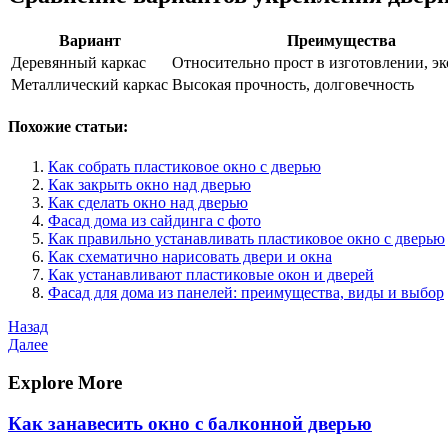
Вариант
Преимущества
Деревянный каркас
Относительно прост в изготовлении, э
Металлический каркас
Высокая прочность, долговечность
Похожие статьи:
Как собрать пластиковое окно с дверью
Как закрыть окно над дверью
Как сделать окно над дверью
Фасад дома из сайдинга с фото
Как правильно устанавливать пластиковое окно с дверью
Как схематично нарисовать двери и окна
Как устанавливают пластиковые окон и дверей
Фасад для дома из панелей: преимущества, виды и выбор
Навигация
Предыдущая
Назад
запись
Следующая
Далее
по
запись
записям
Explore More
Как занавесить окно с балконной дверью