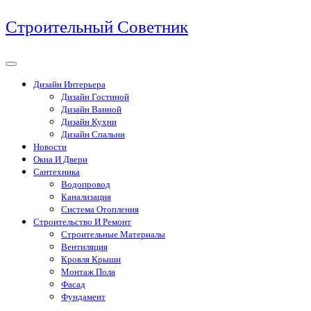
Перейти
Строительный Советник
к
содержимому
Дизайн Интерьера
Дизайн Гостиной
Дизайн Ванной
Дизайн Кухни
Дизайн Спальни
Новости
Окна И Двери
Сантехника
Водопровод
Канализация
Система Отопления
Строительство И Ремонт
Строительные Материалы
Вентиляция
Кровля Крыши
Монтаж Пола
Фасад
Фундамент