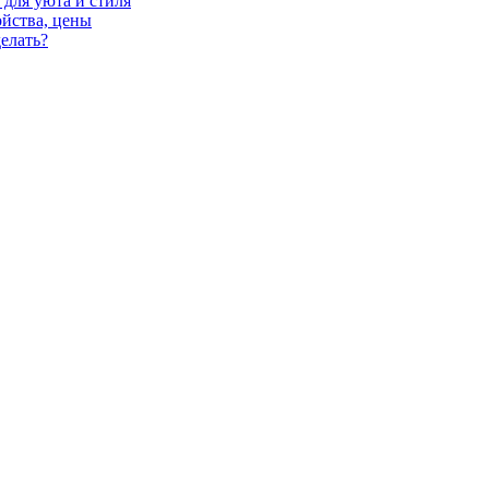
для уюта и стиля
ойства, цены
елать?