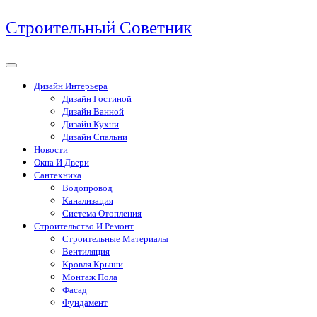
Перейти
Строительный Советник
к
содержимому
Дизайн Интерьера
Дизайн Гостиной
Дизайн Ванной
Дизайн Кухни
Дизайн Спальни
Новости
Окна И Двери
Сантехника
Водопровод
Канализация
Система Отопления
Строительство И Ремонт
Строительные Материалы
Вентиляция
Кровля Крыши
Монтаж Пола
Фасад
Фундамент