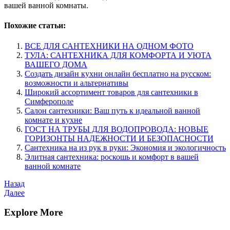
вашей ванной комнаты.
Похожие статьи:
ВСЕ ДЛЯ САНТЕХНИКИ НА ОДНОМ ФОТО
ТУЛА: САНТЕХНИКА ДЛЯ КОМФОРТА И УЮТА
ВАШЕГО ДОМА
Создать дизайн кухни онлайн бесплатно на русском:
возможности и альтернативы
Широкий ассортимент товаров для сантехники в
Симферополе
Салон сантехники: Ваш путь к идеальной ванной
комнате и кухне
ГОСТ НА ТРУБЫ ДЛЯ ВОДОПРОВОДА: НОВЫЕ
ГОРИЗОНТЫ НАДЕЖНОСТИ И БЕЗОПАСНОСТИ
Сантехника на из рук в руки: Экономия и экологичность
Элитная сантехника: роскошь и комфорт в вашей
ванной комнате
Навигация
Предыдущая
Назад
запись
Следующая
Далее
по
запись
записям
Explore More