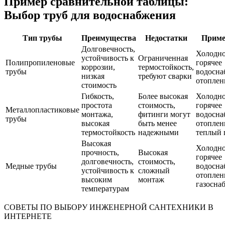
Пример сравнительной таблицы:
Выбор труб для водоснабжения
Тип трубы
Преимущества
Недостатки
Приме
Долговечность,
Холодно
устойчивость к
Ограниченная
Полипропиленовые
горячее
коррозии,
термостойкость,
трубы
водосна
низкая
требуют сварки
отоплен
стоимость
Гибкость,
Более высокая
Холодно
простота
стоимость,
горячее
Металлопластиковые
монтажа,
фитинги могут
водосна
трубы
высокая
быть менее
отоплен
термостойкость
надежными
теплый 
Высокая
Холодно
прочность,
Высокая
горячее
долговечность,
стоимость,
Медные трубы
водосна
устойчивость к
сложный
отоплен
высоким
монтаж
газосна
температурам
СОВЕТЫ ПО ВЫБОРУ ИНЖЕНЕРНОЙ САНТЕХНИКИ В
ИНТЕРНЕТЕ