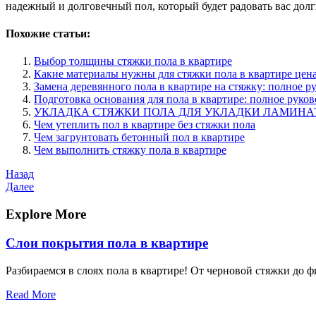
надежный и долговечный пол, который будет радовать вас долг
Похожие статьи:
Выбор толщины стяжки пола в квартире
Какие материалы нужны для стяжки пола в квартире цен
Замена деревянного пола в квартире на стяжку: полное р
Подготовка основания для пола в квартире: полное руков
УКЛАДКА СТЯЖКИ ПОЛА ДЛЯ УКЛАДКИ ЛАМИНА
Чем утеплить пол в квартире без стяжки пола
Чем загрунтовать бетонный пол в квартире
Чем выполнить стяжку пола в квартире
Навигация
Предыдущая
Назад
запись
Следующая
Далее
по
запись
записям
Explore More
Слои покрытия пола в квартире
Разбираемся в слоях пола в квартире! От черновой стяжки до 
Read More