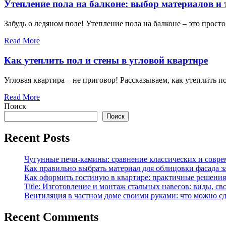
Утепление пола на балконе: выбор материалов и
Забудь о ледяном поле! Утепление пола на балконе – это прост
Read More
Как утеплить пол и стены в угловой квартире
Угловая квартира – не приговор! Рассказываем, как утеплить п
Read More
Поиск
Поиск
Recent Posts
Чугунные печи-камины: сравнение классических и совре
Как правильно выбрать материал для облицовки фасада з
Как оформить гостиную в квартире: практичные решения 
Title: Изготовление и монтаж стальных навесов: виды, св
Вентиляция в частном доме своими руками: что можно сд
Recent Comments