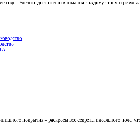
ие годы. Уделите достаточно внимания каждому этапу, и результ
а
уководство
одство
ТА
финишного покрытия – раскроем все секреты идеального пола, ч