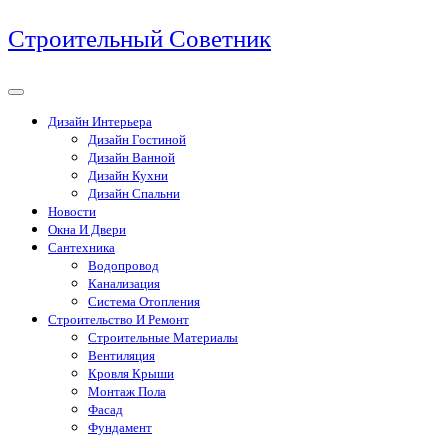
Перейти
Строительный Советник
к
содержимому
Дизайн Интерьера
Дизайн Гостиной
Дизайн Ванной
Дизайн Кухни
Дизайн Спальни
Новости
Окна И Двери
Сантехника
Водопровод
Канализация
Система Отопления
Строительство И Ремонт
Строительные Материалы
Вентиляция
Кровля Крыши
Монтаж Пола
Фасад
Фундамент