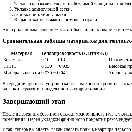
Засыпка керамзита слоем необходимой толщины (зависит 
Укладка армирующей сетки.
Заливка бетонной стяжки.
Выравнивание стяжки с помощью правила.
Альтернативным решением может быть использование системы 
Сравнительная таблица материалов для теплоиз
Материал
Теплопроводность (λ, Вт/(м·К))
Керамзит
0.10 — 0.18
Низкая сто
ЭППС
0.030 — 0.035
Высокая пр
Минеральная вата
0.035 ⎼ 0.045
Хорошая зв
В середине процесса устройства пола важно контролировать ка
засыпки керамзита и надежностью гидроизоляции.
Завершающий этап
После высыхания бетонной стяжки можно приступать к уклад
помещения. Перед укладкой финишного покрытия рекомендуетс
Итак, теперь вы знаете, **как сделать полы в квартире первог