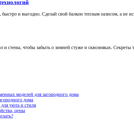
 технологий
о, быстро и выгодно. Сделай свой балкон теплым оазисом, а не и
ол и стены, чтобы забыть о зимней стуже и сквозняках. Секреты 
менных моделей для загородного дома
агородного дома
для уюта и стиля
ойства, цены
елать?