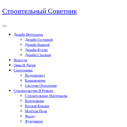
Перейти
Строительный Советник
к
содержимому
Дизайн Интерьера
Дизайн Гостиной
Дизайн Ванной
Дизайн Кухни
Дизайн Спальни
Новости
Окна И Двери
Сантехника
Водопровод
Канализация
Система Отопления
Строительство И Ремонт
Строительные Материалы
Вентиляция
Кровля Крыши
Монтаж Пола
Фасад
Фундамент