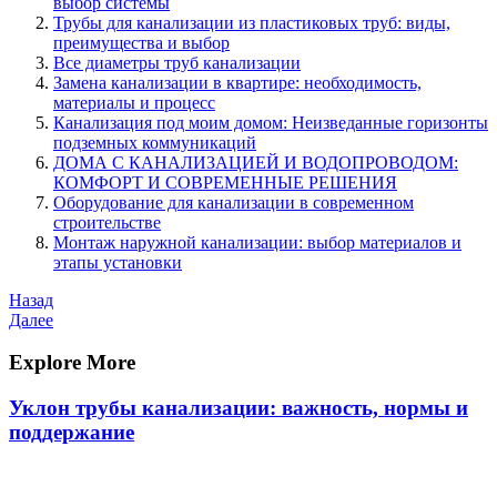
выбор системы
Трубы для канализации из пластиковых труб: виды,
преимущества и выбор
Все диаметры труб канализации
Замена канализации в квартире: необходимость,
материалы и процесс
Канализация под моим домом: Неизведанные горизонты
подземных коммуникаций
ДОМА С КАНАЛИЗАЦИЕЙ И ВОДОПРОВОДОМ:
КОМФОРТ И СОВРЕМЕННЫЕ РЕШЕНИЯ
Оборудование для канализации в современном
строительстве
Монтаж наружной канализации: выбор материалов и
этапы установки
Навигация
Предыдущая
Назад
запись
Следующая
Далее
по
запись
записям
Explore More
Уклон трубы канализации: важность, нормы и
поддержание