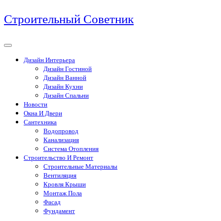
Перейти
Строительный Советник
к
содержимому
Дизайн Интерьера
Дизайн Гостиной
Дизайн Ванной
Дизайн Кухни
Дизайн Спальни
Новости
Окна И Двери
Сантехника
Водопровод
Канализация
Система Отопления
Строительство И Ремонт
Строительные Материалы
Вентиляция
Кровля Крыши
Монтаж Пола
Фасад
Фундамент