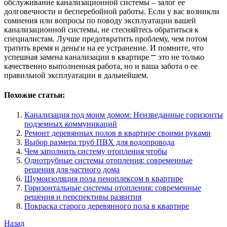
обслуживание канализационной системы – залог ее
долговечности и бесперебойной работы. Если у вас возникли
сомнения или вопросы по поводу эксплуатации вашей
канализационной системы, не стесняйтесь обратиться к
специалистам. Лучше предотвратить проблему, чем потом
тратить время и деньги на ее устранение. И помните, что
успешная замена канализации в квартире ⎻ это не только
качественно выполненная работа, но и ваша забота о ее
правильной эксплуатации в дальнейшем.
Похожие статьи:
Канализация под моим домом: Неизведанные горизонты
подземных коммуникаций
Ремонт деревянных полов в квартире своими руками
Выбор размера труб ПВХ для водопровода
Чем заполнить систему отопления чтобы
Однотрубные системы отопления: современные
решения для частного дома
Шумоизоляция пола пеноплексом в квартире
Горизонтальные системы отопления: современные
решения и перспективы развития
Покраска старого деревянного пола в квартире
Навигация
Предыдущая
Назад