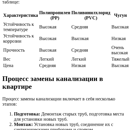
таблице:
Полипропилен
Поливинилхлорид
Характеристика
Чугун
(PP)
(PVC)
Устойчивость к
Высокая
Средняя
Высокая
температуре
Устойчивость к
Высокая
Высокая
Низкая
коррозии
Очень
Прочность
Высокая
Средняя
высокая
Вес
Легкий
Легкий
Тяжелый
Цена
Средняя
Низкая
Высокая
Процесс замены канализации в
квартире
Процесс замены канализации включает в себя несколько
этапов:
Подготовка:
Демонтаж старых труб, подготовка места
для установки новых труб.
Монтаж:
Установка новых труб, соединение их с
сантехническими приборами и стояком.