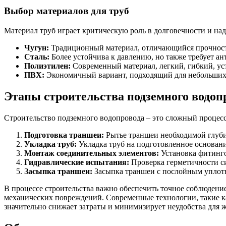
Выбор материалов для труб
Материал труб играет критическую роль в долговечности и на
Чугун:
Традиционный материал, отличающийся прочност
Сталь:
Более устойчива к давлению, но также требует а
Полиэтилен:
Современный материал, легкий, гибкий, ус
ПВХ:
Экономичный вариант, подходящий для небольших 
Этапы строительства подземного водоп
Строительство подземного водопровода – это сложный процес
Подготовка траншеи:
Рытье траншеи необходимой глуби
Укладка труб:
Укладка труб на подготовленное основан
Монтаж соединительных элементов:
Установка фитинго
Гидравлические испытания:
Проверка герметичности с
Засыпка траншеи:
Засыпка траншеи с послойным уплот
В процессе строительства важно обеспечить точное соблюдение
механических повреждений. Современные технологии, такие ка
значительно снижает затраты и минимизирует неудобства для ж