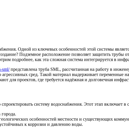
бжения. Одной из ключевых особенностей этой системы являетс
 создание? Подземное расположение позволяет защитить трубы 
отрим подробнее, как эта сложная система интегрируется в инфр
a-sml/
представлена труба SML, рассчитанная на работу в инжене
ю агрессивных сред. Такой материал выдерживает переменные на
ают для проектов, где требуется надёжная и долговечная инфрас
 спроектировать систему водоснабжения. Этот этап включает в с
 города.
 геологических особенностей местности и существующих комму
 устойчивых к коррозии и давлению воды.