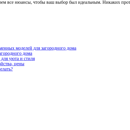
ерем все нюансы, чтобы ваш выбор был идеальным. Никаких прот
менных моделей для загородного дома
агородного дома
для уюта и стиля
ойства, цены
елать?