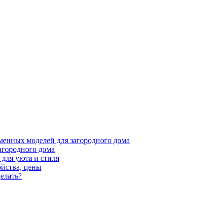
менных моделей для загородного дома
агородного дома
для уюта и стиля
ойства, цены
елать?