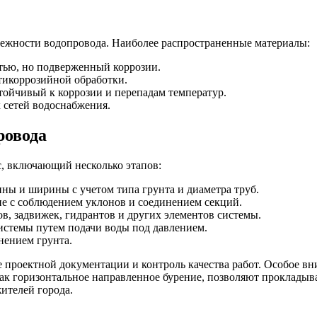
дежности водопровода. Наиболее распространенные материалы:
ью, но подверженный коррозии.
нтикоррозийной обработки.
тойчивый к коррозии и перепадам температур.
сетей водоснабжения.
ровода
с, включающий несколько этапов:
ны и ширины с учетом типа грунта и диаметра труб.
ие с соблюдением уклонов и соединением секций.
в, задвижек, гидрантов и других элементов системы.
истемы путем подачи воды под давлением.
нением грунта.
 проектной документации и контроль качества работ. Особое вн
к горизонтальное направленное бурение, позволяют прокладыват
ителей города.