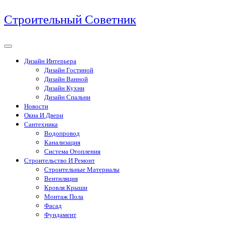
Перейти
Строительный Советник
к
содержимому
Дизайн Интерьера
Дизайн Гостиной
Дизайн Ванной
Дизайн Кухни
Дизайн Спальни
Новости
Окна И Двери
Сантехника
Водопровод
Канализация
Система Отопления
Строительство И Ремонт
Строительные Материалы
Вентиляция
Кровля Крыши
Монтаж Пола
Фасад
Фундамент