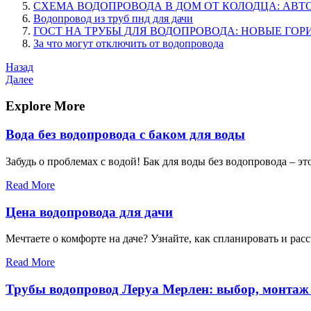
СХЕМА ВОДОПРОВОДА В ДОМ ОТ КОЛОДЦА: АВ
Водопровод из труб пнд для дачи
ГОСТ НА ТРУБЫ ДЛЯ ВОДОПРОВОДА: НОВЫЕ ГО
За что могут отключить от водопровода
Навигация
Предыдущая
Назад
запись
Следующая
Далее
по
запись
записям
Explore More
Вода без водопровода с баком для воды
Забудь о проблемах с водой! Бак для воды без водопровода – 
Read More
Цена водопровода для дачи
Мечтаете о комфорте на даче? Узнайте, как спланировать и рас
Read More
Трубы водопровод Леруа Мерлен: выбор, монтаж