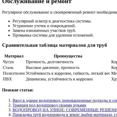
Обслуживание и ремонт
Регулярное обслуживание и своевременный ремонт необходимы
Регулярный осмотр и диагностика системы.
Устранение утечек и повреждений.
Замена изношенных участков труб.
Промывка системы для удаления отложений.
Сравнительная таблица материалов для труб
Материал
Преимущества
Чугун
Прочность, долговечность
Ко
Сталь
Высокое давление, прочность
Ко
Полиэтилен
Устойчивость к коррозии, гибкость, легкий вес
Ме
ПВХ
Дешевизна, устойчивость к коррозии
Хр
Похожие статьи:
Ввод в здание водопровод: инновационные подходы и с
Траншея под водопровод своими руками
ВОДОПРОВОД НА УЛИЦЕ: СОВРЕМЕННЫЕ РЕШЕН
Прокладка труб водопровода в земле: выбор материала, г