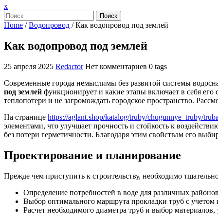
Закрыть
x
меню
Поиск
Home
/
Водопровод
/
Как водопровод под землей
Как водопровод под землей
25 апреля 2025
Redactor
Нет комментариев
0 tags
Современные города немыслимы без развитой системы водосна
под землей
функционирует и какие этапы включает в себя его
теплопотери и не загромождать городское пространство. Рассм
На странице
https://aglant.shop/katalog/truby/chugunnye_truby/trub
элементами, что улучшает прочность и стойкость к воздействи
без потери герметичности. Благодаря этим свойствам его выбир
Проектирование и планирование
Прежде чем приступить к строительству, необходимо тщательно
Определение потребностей в воде для различных районов
Выбор оптимального маршрута прокладки труб с учетом
Расчет необходимого диаметра труб и выбор материалов,