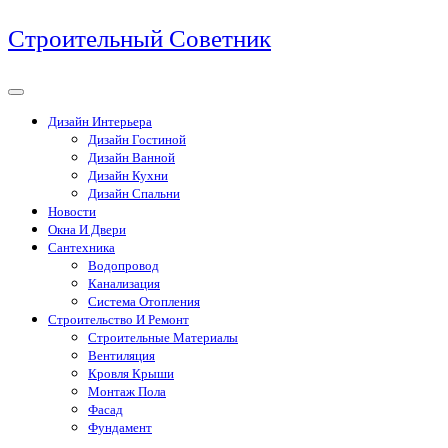
Перейти
Строительный Советник
к
содержимому
Дизайн Интерьера
Дизайн Гостиной
Дизайн Ванной
Дизайн Кухни
Дизайн Спальни
Новости
Окна И Двери
Сантехника
Водопровод
Канализация
Система Отопления
Строительство И Ремонт
Строительные Материалы
Вентиляция
Кровля Крыши
Монтаж Пола
Фасад
Фундамент