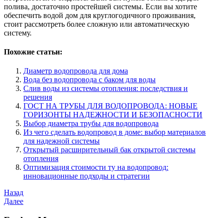
полива, достаточно простейшей системы. Если вы хотите
обеспечить водой дом для круглогодичного проживания,
стоит рассмотреть более сложную или автоматическую
систему.
Похожие статьи:
Диаметр водопровода для дома
Вода без водопровода с баком для воды
Слив воды из системы отопления: последствия и
решения
ГОСТ НА ТРУБЫ ДЛЯ ВОДОПРОВОДА: НОВЫЕ
ГОРИЗОНТЫ НАДЕЖНОСТИ И БЕЗОПАСНОСТИ
Выбор диаметра трубы для водопровода
Из чего сделать водопровод в доме: выбор материалов
для надежной системы
Открытый расширительный бак открытой системы
отопления
Оптимизация стоимости ту на водопровод:
инновационные подходы и стратегии
Навигация
Предыдущая
Назад
запись
Следующая
Далее
по
запись