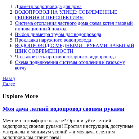
Диаметр водопровода для дома
ВОДОПРОВОД НА УЛИЦЕ: СОВРЕМЕННЫЕ
РЕШЕНИЯ И ПЕРСПЕКТИВЫ
Система отопления частного дома схема котел газовый
инновационный подход
Выбор диаметра трубы для водопровода
Прокладка наружного водопровода
ВОДОПРОВОД С МЕДНЫМИ ТРУБАМИ: ЗАБЫТЫЙ
ШИК СОВРЕМЕННОСТИ
Что такое сеть противопожарного водопровода
Схема подключения системы отопления к газовому
котлу
Навигация
Предыдущая
Назад
запись
Следующая
Далее
по
запись
записям
Explore More
Моя дача летний водопровод своими руками
Мечтаете о комфорте на даче? Организуйте летний
водопровод своими руками! Простая инструкция, доступные
материалы и минимум усилий – и моя дача с летним
водопроводом станет раем!