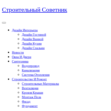
Перейти
Строительный Советник
к
содержимому
Дизайн Интерьера
Дизайн Гостиной
Дизайн Ванной
Дизайн Кухни
Дизайн Спальни
Новости
Окна И Двери
Сантехника
Водопровод
Канализация
Система Отопления
Строительство И Ремонт
Строительные Материалы
Вентиляция
Кровля Крыши
Монтаж Пола
Фасад
Фундамент