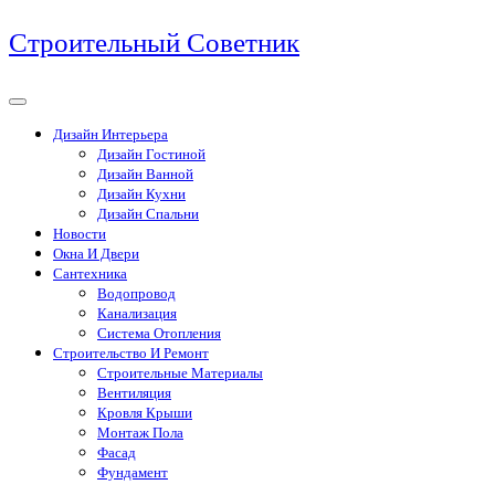
Перейти
Строительный Советник
к
содержимому
Дизайн Интерьера
Дизайн Гостиной
Дизайн Ванной
Дизайн Кухни
Дизайн Спальни
Новости
Окна И Двери
Сантехника
Водопровод
Канализация
Система Отопления
Строительство И Ремонт
Строительные Материалы
Вентиляция
Кровля Крыши
Монтаж Пола
Фасад
Фундамент