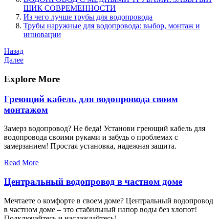
ШИК СОВРЕМЕННОСТИ
Из чего лучше трубы для водопровода
Трубы наружные для водопровода: выбор, монтаж и
инновации
Навигация
Предыдущая
Назад
запись
Следующая
Далее
по
запись
записям
Explore More
Греющий кабель для водопровода своим
монтажом
Замерз водопровод? Не беда! Установи греющий кабель для
водопровода своими руками и забудь о проблемах с
замерзанием! Простая установка, надежная защита.
Read More
Центральный водопровод в частном доме
Мечтаете о комфорте в своем доме? Центральный водопровод
в частном доме – это стабильный напор воды без хлопот!
Подключайтесь и наслаждайтесь!