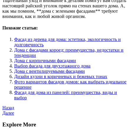
Тщательный уход и внимание к деталям помогут вам создать
настоящий райский уголок прямо на стенах вашего дома. А‚
как мы помним‚ **дома с зелеными фасадами** требуют
внимания‚ как и любой живой организм.
Похожие статьи:
Фасад из дерева для дома: эстетика, экологичность и
долговечность
Дома с фасадами короед: преимущества, недостатки и
тенденции
Дома с кирпичными фасадами
Выбор фасада для двухэтажного дома
Дома с вентилируемыми фасадами
Дизайн кухни в коричневых и бежевых тонах
Фото вариантов фасадов домов: как выбрать идеальное
решение
Фасад для дома из панелей: преимущества, виды и
выбор
Навигация
Предыдущая
Назад
запись
Следующая
Далее
по
запись
записям
Explore More