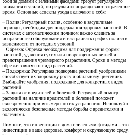
Уход за домами с зелеными фасадами требует регулярного
внимания и усилий‚ но результаты оправдывают затраченное
время. Основные аспекты ухода включают в себя:
– Полив: Регулярный полив‚ особенно в засушливые
периоды‚ необходим для поддержания здоровья растений. В
системах с автоматическим поливом важно следить за
исправностью оборудования и настраивать график полива в
зависимости от погодных условий.
– Обрезка: Обрезка необходима для поддержания формы
растений‚ удаления сухих или поврежденных ветвей и
предотвращения чрезмерного разрастания. Сроки и методы
обрезки зависят от вида растений.
– Подкормка: Регулярная подкормка растений удобрениями
способствует их здоровому росту и обильному цветению.
Выбирайте удобрения‚ подходящие для конкретных видов
растений.
– Защита от вредителей и болезней: Регулярный осмотр
растений на наличие вредителей и болезней поможет
своевременно принять меры по их устранению. Используйте
экологически безопасные методы борьбы с вредителями и
болезнями.
Помните‚ что инвестиции в дома с зелеными фасадами – это
инвестиции в ваше здоровье‚ комфорт и окружающую среду.