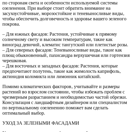
по сторонам света и особенности используемой системы
озеленения. При выборе стоит обратить внимание на
засухоустойчивые‚ морозостойкие и теневыносливые виды‚
чтобы обеспечить долговечность и здоровье вашего зеленого
покрова.
– Для южных фасадов: Растения‚ устойчивые к прямому
солнечному свету и высоким температурам‚ такие как
виноград девичий‚ клематис тангутский или плетистые розы.
– Для северных фасадов: Теневыносливые виды‚ такие как
плющ обыкновенный‚ пахисандра верхушечная или гортензия
черешковая.
– Для восточных и западных фасадов: Растения‚ которые
предпочитают полутень‚ такие как жимолость каприфоль‚
актинидия коломикта или лимонник китайский.
Помимо климатических факторов‚ учитывайте и размеры
растений во взрослом состоянии‚ чтобы избежать проблем с
чрезмерным разрастанием и необходимостью частой обрезки.
Консультация с ландшафтным дизайнером или специалистом
по вертикальному озеленению поможет вам сделать
оптимальный выбор.
УХОД ЗА ЗЕЛЕНЫМИ ФАСАДАМИ