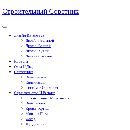
Перейти
Строительный Советник
к
содержимому
Дизайн Интерьера
Дизайн Гостиной
Дизайн Ванной
Дизайн Кухни
Дизайн Спальни
Новости
Окна И Двери
Сантехника
Водопровод
Канализация
Система Отопления
Строительство И Ремонт
Строительные Материалы
Вентиляция
Кровля Крыши
Монтаж Пола
Фасад
Фундамент